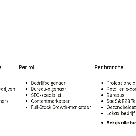
e
Per rol
Per branche
Bedrijfseigenaar
Professionele
drijven
Bureau-eigenaar
Retail en e-
SEO-specialist
Bureaus
mers
Contentmarketeer
SaaS & B2B T
Full-Stack Growth-marketeer
Gezondheidsz
Lokaal bedrijf
Bekijk alle b