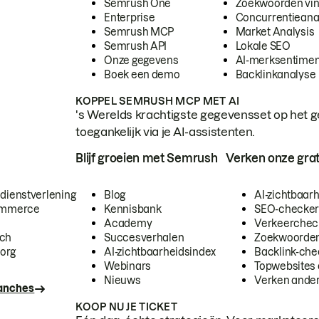
Semrush One
Zoekwoorden vi
Enterprise
Concurrentieana
Semrush MCP
Market Analysis
Semrush API
Lokale SEO
Onze gegevens
AI-merksentimen
Boek een demo
Backlinkanalyse
KOPPEL SEMRUSH MCP MET AI
's Werelds krachtigste gegevensset op het g
toegankelijk via je AI-assistenten.
Blijf groeien met Semrush
Verken onze grat
 dienstverlening
Blog
AI-zichtbaar
commerce
Kennisbank
SEO-checke
Academy
Verkeerchec
ech
Succesverhalen
Zoekwoorden
org
AI-zichtbaarheidsindex
Backlink-che
Webinars
Topwebsites 
Nieuws
Verken andere
ranches
KOOP NU JE TICKET