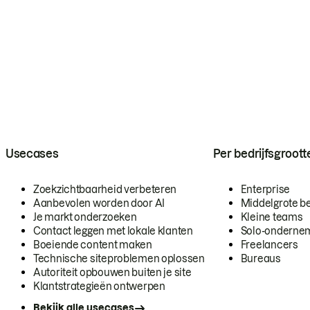
Usecases
Per bedrijfsgroott
Zoekzichtbaarheid verbeteren
Enterprise
Aanbevolen worden door AI
Middelgrote be
Je markt onderzoeken
Kleine teams
Contact leggen met lokale klanten
Solo-onderne
Boeiende content maken
Freelancers
Technische siteproblemen oplossen
Bureaus
Autoriteit opbouwen buiten je site
Klantstrategieën ontwerpen
Bekijk alle usecases