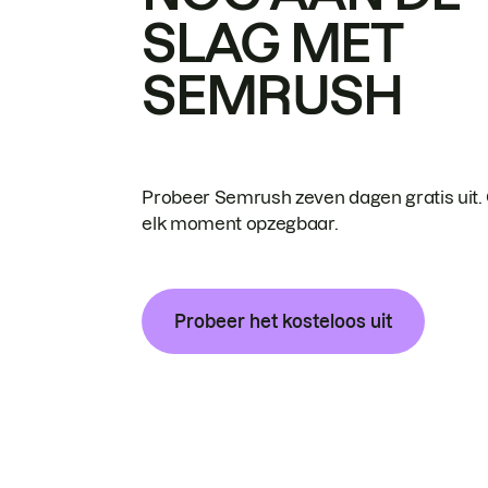
SLAG MET
SEMRUSH
Probeer Semrush zeven dagen gratis uit.
elk moment opzegbaar.
Probeer het kosteloos uit