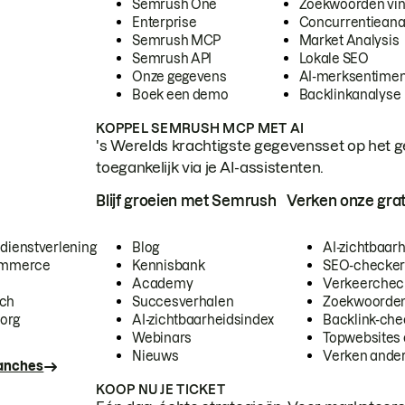
Semrush One
Zoekwoorden vi
Enterprise
Concurrentieana
Semrush MCP
Market Analysis
Semrush API
Lokale SEO
Onze gegevens
AI-merksentimen
Boek een demo
Backlinkanalyse
KOPPEL SEMRUSH MCP MET AI
's Werelds krachtigste gegevensset op het g
toegankelijk via je AI-assistenten.
Blijf groeien met Semrush
Verken onze grat
 dienstverlening
Blog
AI-zichtbaar
commerce
Kennisbank
SEO-checke
Academy
Verkeerchec
ech
Succesverhalen
Zoekwoorden
org
AI-zichtbaarheidsindex
Backlink-che
Webinars
Topwebsites 
Nieuws
Verken andere
ranches
KOOP NU JE TICKET