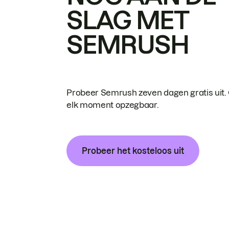
SLAG MET
SEMRUSH
Probeer Semrush zeven dagen gratis uit.
elk moment opzegbaar.
Probeer het kosteloos uit