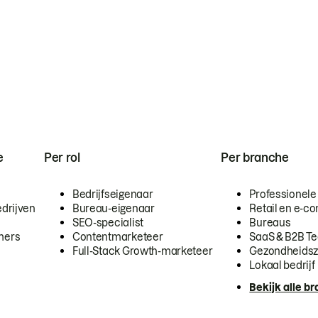
e
Per rol
Per branche
Bedrijfseigenaar
Professionele
drijven
Bureau-eigenaar
Retail en e-
SEO-specialist
Bureaus
mers
Contentmarketeer
SaaS & B2B T
Full-Stack Growth-marketeer
Gezondheidsz
Lokaal bedrijf
Bekijk alle b