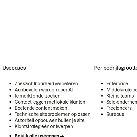
Usecases
Per bedrijfsgroott
Zoekzichtbaarheid verbeteren
Enterprise
Aanbevolen worden door AI
Middelgrote be
Je markt onderzoeken
Kleine teams
Contact leggen met lokale klanten
Solo-onderne
Boeiende content maken
Freelancers
Technische siteproblemen oplossen
Bureaus
Autoriteit opbouwen buiten je site
Klantstrategieën ontwerpen
Bekijk alle usecases