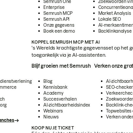
Semrush One
Zoekwoorden vi
Enterprise
Concurrentieana
Semrush MCP
Market Analysis
Semrush API
Lokale SEO
Onze gegevens
AI-merksentimen
Boek een demo
Backlinkanalyse
KOPPEL SEMRUSH MCP MET AI
's Werelds krachtigste gegevensset op het g
toegankelijk via je AI-assistenten.
Blijf groeien met Semrush
Verken onze grat
 dienstverlening
Blog
AI-zichtbaar
commerce
Kennisbank
SEO-checke
Academy
Verkeerchec
ech
Succesverhalen
Zoekwoorden
org
AI-zichtbaarheidsindex
Backlink-che
Webinars
Topwebsites 
Nieuws
Verken andere
ranches
KOOP NU JE TICKET