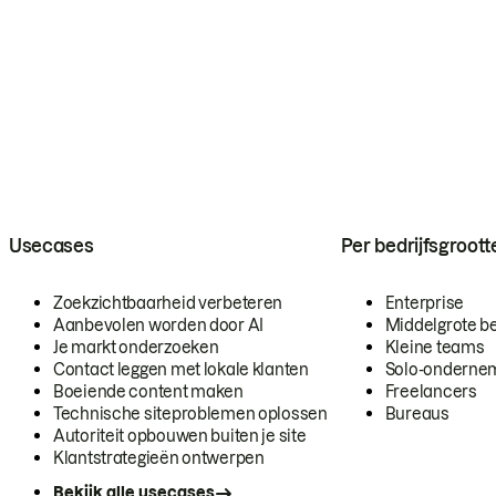
Usecases
Per bedrijfsgroott
Zoekzichtbaarheid verbeteren
Enterprise
Aanbevolen worden door AI
Middelgrote be
Je markt onderzoeken
Kleine teams
Contact leggen met lokale klanten
Solo-onderne
Boeiende content maken
Freelancers
Technische siteproblemen oplossen
Bureaus
Autoriteit opbouwen buiten je site
Klantstrategieën ontwerpen
Bekijk alle usecases