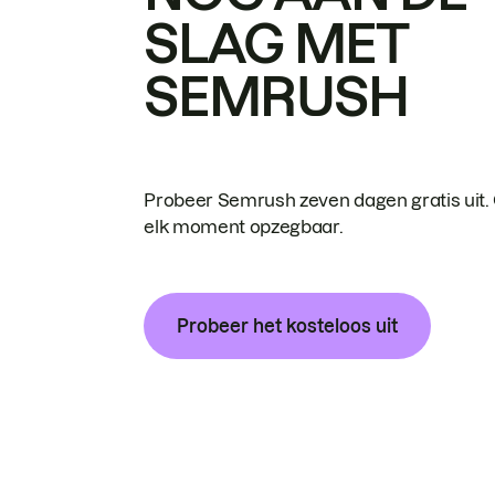
SLAG MET
SEMRUSH
Probeer Semrush zeven dagen gratis uit.
elk moment opzegbaar.
Probeer het kosteloos uit