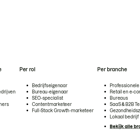
e
Per rol
Per branche
Bedrijfseigenaar
Professionele
drijven
Bureau-eigenaar
Retail en e-
SEO-specialist
Bureaus
mers
Contentmarketeer
SaaS & B2B T
Full-Stack Growth-marketeer
Gezondheidsz
Lokaal bedrijf
Bekijk alle b