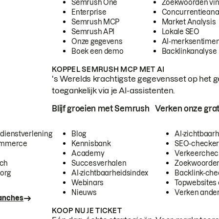
Semrush One
Zoekwoorden vi
Enterprise
Concurrentieana
Semrush MCP
Market Analysis
Semrush API
Lokale SEO
Onze gegevens
AI-merksentimen
Boek een demo
Backlinkanalyse
KOPPEL SEMRUSH MCP MET AI
's Werelds krachtigste gegevensset op het g
toegankelijk via je AI-assistenten.
Blijf groeien met Semrush
Verken onze grat
 dienstverlening
Blog
AI-zichtbaar
commerce
Kennisbank
SEO-checke
Academy
Verkeerchec
ech
Succesverhalen
Zoekwoorden
org
AI-zichtbaarheidsindex
Backlink-che
Webinars
Topwebsites 
Nieuws
Verken andere
ranches
KOOP NU JE TICKET