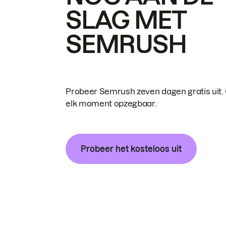
SLAG MET
SEMRUSH
Probeer Semrush zeven dagen gratis uit.
elk moment opzegbaar.
Probeer het kosteloos uit