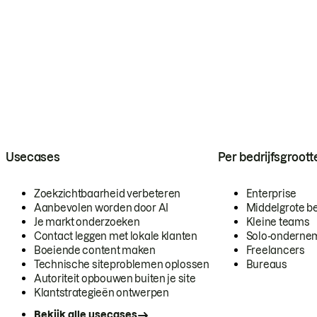
Usecases
Per bedrijfsgroott
Zoekzichtbaarheid verbeteren
Enterprise
Aanbevolen worden door AI
Middelgrote be
Je markt onderzoeken
Kleine teams
Contact leggen met lokale klanten
Solo-onderne
Boeiende content maken
Freelancers
Technische siteproblemen oplossen
Bureaus
Autoriteit opbouwen buiten je site
Klantstrategieën ontwerpen
Bekijk alle usecases