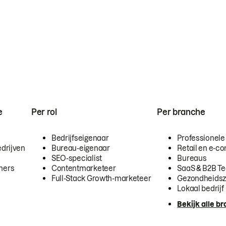
e
Per rol
Per branche
Bedrijfseigenaar
Professionele
drijven
Bureau-eigenaar
Retail en e-
SEO-specialist
Bureaus
mers
Contentmarketeer
SaaS & B2B T
Full-Stack Growth-marketeer
Gezondheidsz
Lokaal bedrijf
Bekijk alle b