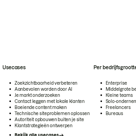
Usecases
Per bedrijfsgroott
Zoekzichtbaarheid verbeteren
Enterprise
Aanbevolen worden door AI
Middelgrote be
Je markt onderzoeken
Kleine teams
Contact leggen met lokale klanten
Solo-onderne
Boeiende content maken
Freelancers
Technische siteproblemen oplossen
Bureaus
Autoriteit opbouwen buiten je site
Klantstrategieën ontwerpen
Bekijk alle usecases