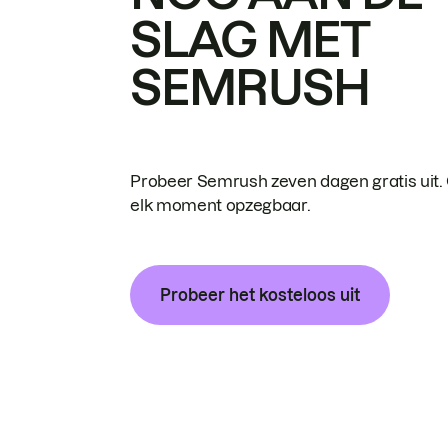
SLAG MET
SEMRUSH
Probeer Semrush zeven dagen gratis uit.
elk moment opzegbaar.
Probeer het kosteloos uit