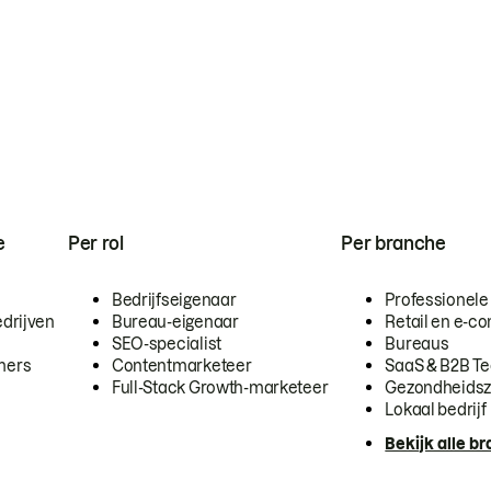
e
Per rol
Per branche
Bedrijfseigenaar
Professionele
drijven
Bureau-eigenaar
Retail en e-
SEO-specialist
Bureaus
mers
Contentmarketeer
SaaS & B2B T
Full-Stack Growth-marketeer
Gezondheidsz
Lokaal bedrijf
Bekijk alle b