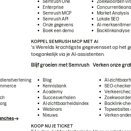
Semrush One
Zoekwoorden vi
Enterprise
Concurrentieana
Semrush MCP
Market Analysis
Semrush API
Lokale SEO
Onze gegevens
AI-merksentimen
Boek een demo
Backlinkanalyse
KOPPEL SEMRUSH MCP MET AI
's Werelds krachtigste gegevensset op het g
toegankelijk via je AI-assistenten.
Blijf groeien met Semrush
Verken onze grat
 dienstverlening
Blog
AI-zichtbaar
commerce
Kennisbank
SEO-checke
Academy
Verkeerchec
ech
Succesverhalen
Zoekwoorden
org
AI-zichtbaarheidsindex
Backlink-che
Webinars
Topwebsites 
Nieuws
Verken andere
ranches
KOOP NU JE TICKET