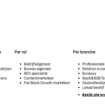
e
Per rol
Per branche
Bedrijfseigenaar
Professionele
drijven
Bureau-eigenaar
Retail en e-
SEO-specialist
Bureaus
mers
Contentmarketeer
SaaS & B2B T
Full-Stack Growth-marketeer
Gezondheidsz
Lokaal bedrijf
Bekijk alle b