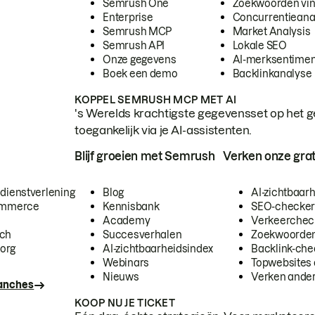
Semrush One
Zoekwoorden vi
Enterprise
Concurrentieana
Semrush MCP
Market Analysis
Semrush API
Lokale SEO
Onze gegevens
AI-merksentimen
Boek een demo
Backlinkanalyse
KOPPEL SEMRUSH MCP MET AI
's Werelds krachtigste gegevensset op het g
toegankelijk via je AI-assistenten.
Blijf groeien met Semrush
Verken onze grat
 dienstverlening
Blog
AI-zichtbaar
commerce
Kennisbank
SEO-checke
Academy
Verkeerchec
ech
Succesverhalen
Zoekwoorden
org
AI-zichtbaarheidsindex
Backlink-che
Webinars
Topwebsites 
Nieuws
Verken andere
ranches
KOOP NU JE TICKET