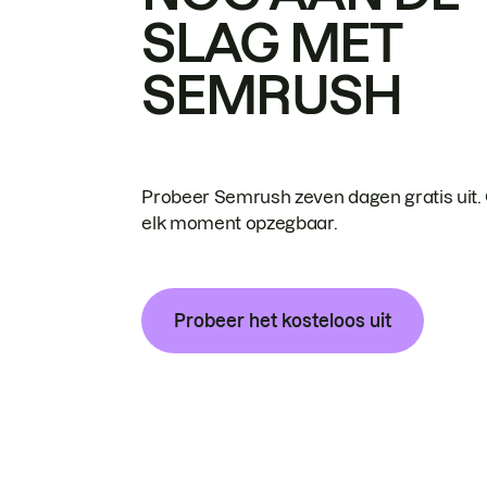
SLAG MET
SEMRUSH
Probeer Semrush zeven dagen gratis uit.
elk moment opzegbaar.
Probeer het kosteloos uit