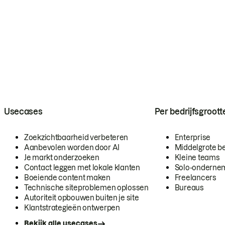
Usecases
Per bedrijfsgroott
Zoekzichtbaarheid verbeteren
Enterprise
Aanbevolen worden door AI
Middelgrote be
Je markt onderzoeken
Kleine teams
Contact leggen met lokale klanten
Solo-onderne
Boeiende content maken
Freelancers
Technische siteproblemen oplossen
Bureaus
Autoriteit opbouwen buiten je site
Klantstrategieën ontwerpen
Bekijk alle usecases