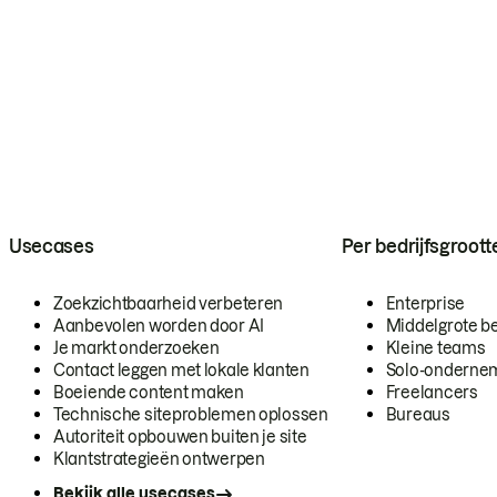
Usecases
Per bedrijfsgroott
Zoekzichtbaarheid verbeteren
Enterprise
Aanbevolen worden door AI
Middelgrote be
Je markt onderzoeken
Kleine teams
Contact leggen met lokale klanten
Solo-onderne
Boeiende content maken
Freelancers
Technische siteproblemen oplossen
Bureaus
Autoriteit opbouwen buiten je site
Klantstrategieën ontwerpen
Bekijk alle usecases