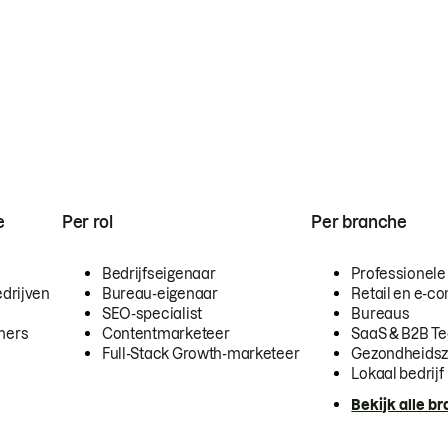
e
Per rol
Per branche
Bedrijfseigenaar
Professionele
drijven
Bureau-eigenaar
Retail en e-
SEO-specialist
Bureaus
mers
Contentmarketeer
SaaS & B2B T
Full-Stack Growth-marketeer
Gezondheidsz
Lokaal bedrijf
Bekijk alle b