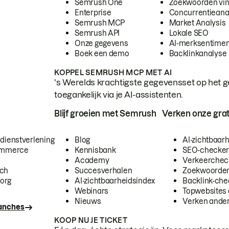
Semrush One
Zoekwoorden vi
Enterprise
Concurrentieana
Semrush MCP
Market Analysis
Semrush API
Lokale SEO
Onze gegevens
AI-merksentimen
Boek een demo
Backlinkanalyse
KOPPEL SEMRUSH MCP MET AI
's Werelds krachtigste gegevensset op het g
toegankelijk via je AI-assistenten.
Blijf groeien met Semrush
Verken onze grat
 dienstverlening
Blog
AI-zichtbaar
commerce
Kennisbank
SEO-checke
Academy
Verkeerchec
ech
Succesverhalen
Zoekwoorden
org
AI-zichtbaarheidsindex
Backlink-che
Webinars
Topwebsites 
Nieuws
Verken andere
ranches
KOOP NU JE TICKET