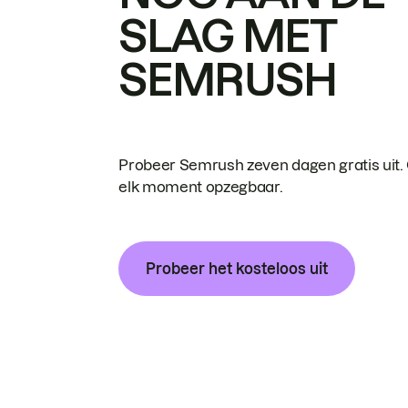
SLAG MET
SEMRUSH
Probeer Semrush zeven dagen gratis uit.
elk moment opzegbaar.
Probeer het kosteloos uit