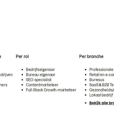
e
Per rol
Per branche
Bedrijfseigenaar
Professionele
drijven
Bureau-eigenaar
Retail en e-
SEO-specialist
Bureaus
mers
Contentmarketeer
SaaS & B2B T
Full-Stack Growth-marketeer
Gezondheidsz
Lokaal bedrijf
Bekijk alle b