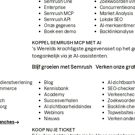
Semrush One
Zoekwoorden vi
Enterprise
Concurrentieana
Semrush MCP
Market Analysis
Semrush API
Lokale SEO
Onze gegevens
AI-merksentimen
Boek een demo
Backlinkanalyse
KOPPEL SEMRUSH MCP MET AI
's Werelds krachtigste gegevensset op het g
toegankelijk via je AI-assistenten.
Blijf groeien met Semrush
Verken onze grat
 dienstverlening
Blog
AI-zichtbaar
commerce
Kennisbank
SEO-checke
Academy
Verkeerchec
ech
Succesverhalen
Zoekwoorden
org
AI-zichtbaarheidsindex
Backlink-che
Webinars
Topwebsites 
Nieuws
Verken andere
ranches
KOOP NU JE TICKET