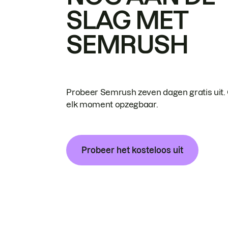
SLAG MET
SEMRUSH
Probeer Semrush zeven dagen gratis uit.
elk moment opzegbaar.
Probeer het kosteloos uit