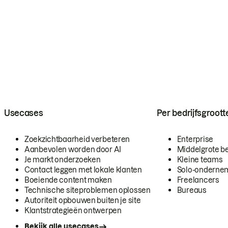
Usecases
Per bedrijfsgroott
Zoekzichtbaarheid verbeteren
Enterprise
Aanbevolen worden door AI
Middelgrote be
Je markt onderzoeken
Kleine teams
Contact leggen met lokale klanten
Solo-onderne
Boeiende content maken
Freelancers
Technische siteproblemen oplossen
Bureaus
Autoriteit opbouwen buiten je site
Klantstrategieën ontwerpen
Bekijk alle usecases