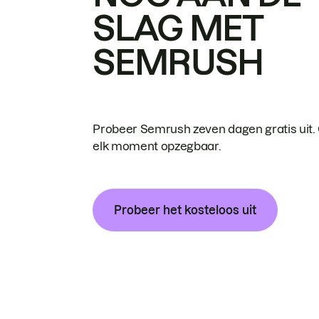
SLAG MET
SEMRUSH
Probeer Semrush zeven dagen gratis uit.
elk moment opzegbaar.
Probeer het kosteloos uit