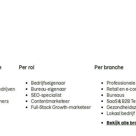
e
Per rol
Per branche
Bedrijfseigenaar
Professionele
drijven
Bureau-eigenaar
Retail en e-
SEO-specialist
Bureaus
mers
Contentmarketeer
SaaS & B2B T
Full-Stack Growth-marketeer
Gezondheidsz
Lokaal bedrijf
Bekijk alle b