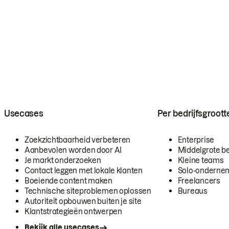
Usecases
Per bedrijfsgroott
Zoekzichtbaarheid verbeteren
Enterprise
Aanbevolen worden door AI
Middelgrote be
Je markt onderzoeken
Kleine teams
Contact leggen met lokale klanten
Solo-onderne
Boeiende content maken
Freelancers
Technische siteproblemen oplossen
Bureaus
Autoriteit opbouwen buiten je site
Klantstrategieën ontwerpen
Bekijk alle usecases