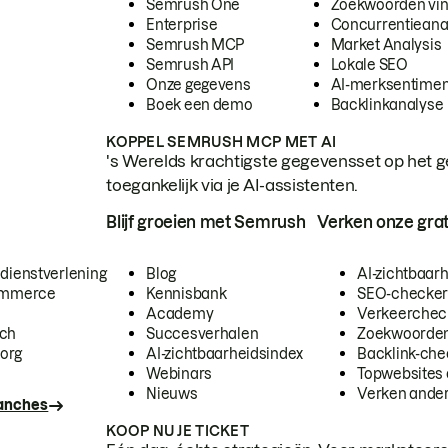
Semrush One
Zoekwoorden vi
Enterprise
Concurrentieana
Semrush MCP
Market Analysis
Semrush API
Lokale SEO
Onze gegevens
AI-merksentimen
Boek een demo
Backlinkanalyse
KOPPEL SEMRUSH MCP MET AI
's Werelds krachtigste gegevensset op het g
toegankelijk via je AI-assistenten.
Blijf groeien met Semrush
Verken onze grat
 dienstverlening
Blog
AI-zichtbaar
commerce
Kennisbank
SEO-checke
Academy
Verkeerchec
ech
Succesverhalen
Zoekwoorden
org
AI-zichtbaarheidsindex
Backlink-che
Webinars
Topwebsites 
Nieuws
Verken andere
ranches
KOOP NU JE TICKET