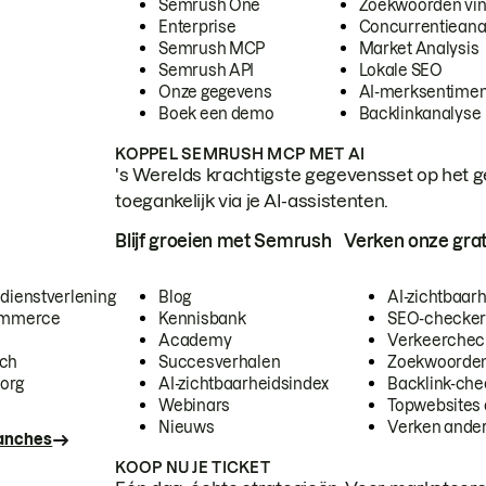
Semrush One
Zoekwoorden vi
Enterprise
Concurrentieana
Semrush MCP
Market Analysis
Semrush API
Lokale SEO
Onze gegevens
AI-merksentimen
Boek een demo
Backlinkanalyse
KOPPEL SEMRUSH MCP MET AI
's Werelds krachtigste gegevensset op het g
toegankelijk via je AI-assistenten.
Blijf groeien met Semrush
Verken onze grat
 dienstverlening
Blog
AI-zichtbaar
commerce
Kennisbank
SEO-checke
Academy
Verkeerchec
ech
Succesverhalen
Zoekwoorden
org
AI-zichtbaarheidsindex
Backlink-che
Webinars
Topwebsites 
Nieuws
Verken andere
ranches
KOOP NU JE TICKET