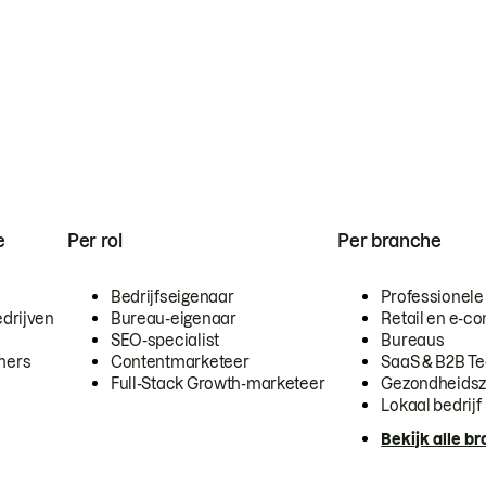
e
Per rol
Per branche
Bedrijfseigenaar
Professionele
drijven
Bureau-eigenaar
Retail en e-
SEO-specialist
Bureaus
mers
Contentmarketeer
SaaS & B2B T
Full-Stack Growth-marketeer
Gezondheidsz
Lokaal bedrijf
Bekijk alle b