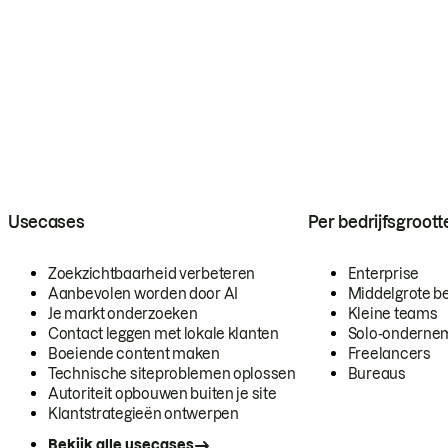
Usecases
Per bedrijfsgroott
Zoekzichtbaarheid verbeteren
Enterprise
Aanbevolen worden door AI
Middelgrote be
Je markt onderzoeken
Kleine teams
Contact leggen met lokale klanten
Solo-onderne
Boeiende content maken
Freelancers
Technische siteproblemen oplossen
Bureaus
Autoriteit opbouwen buiten je site
Klantstrategieën ontwerpen
Bekijk alle usecases