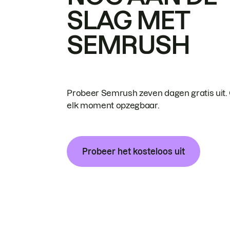
SLAG MET
SEMRUSH
Probeer Semrush zeven dagen gratis uit.
elk moment opzegbaar.
Probeer het kosteloos uit