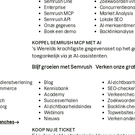
Semrush One
Zoekwoorden vi
Enterprise
Concurrentieana
Semrush MCP
Market Analysis
Semrush API
Lokale SEO
Onze gegevens
AI-merksentimen
Boek een demo
Backlinkanalyse
KOPPEL SEMRUSH MCP MET AI
's Werelds krachtigste gegevensset op het g
toegankelijk via je AI-assistenten.
Blijf groeien met Semrush
Verken onze grat
 dienstverlening
Blog
AI-zichtbaar
commerce
Kennisbank
SEO-checke
Academy
Verkeerchec
ech
Succesverhalen
Zoekwoorden
org
AI-zichtbaarheidsindex
Backlink-che
Webinars
Topwebsites 
Nieuws
Verken andere
ranches
KOOP NU JE TICKET