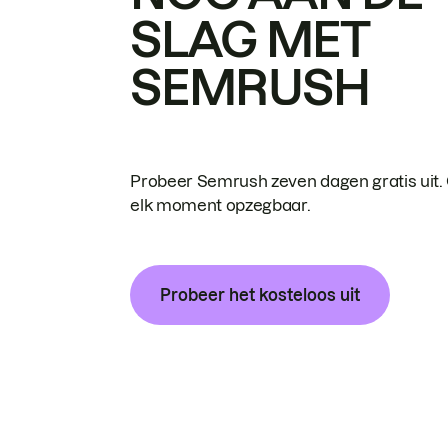
SLAG MET
SEMRUSH
Probeer Semrush zeven dagen gratis uit.
elk moment opzegbaar.
Probeer het kosteloos uit