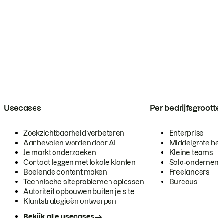
Usecases
Per bedrijfsgroott
Zoekzichtbaarheid verbeteren
Enterprise
Aanbevolen worden door AI
Middelgrote be
Je markt onderzoeken
Kleine teams
Contact leggen met lokale klanten
Solo-onderne
Boeiende content maken
Freelancers
Technische siteproblemen oplossen
Bureaus
Autoriteit opbouwen buiten je site
Klantstrategieën ontwerpen
Bekijk alle usecases