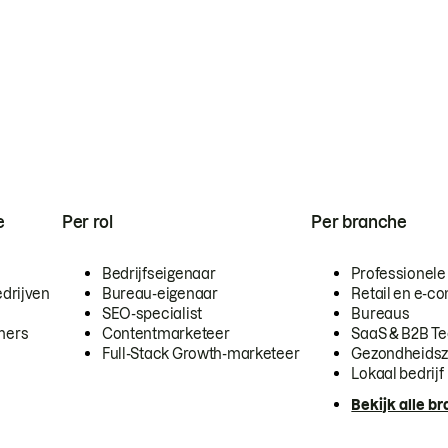
e
Per rol
Per branche
Bedrijfseigenaar
Professionele
drijven
Bureau-eigenaar
Retail en e-
SEO-specialist
Bureaus
mers
Contentmarketeer
SaaS & B2B T
Full-Stack Growth-marketeer
Gezondheidsz
Lokaal bedrijf
Bekijk alle b