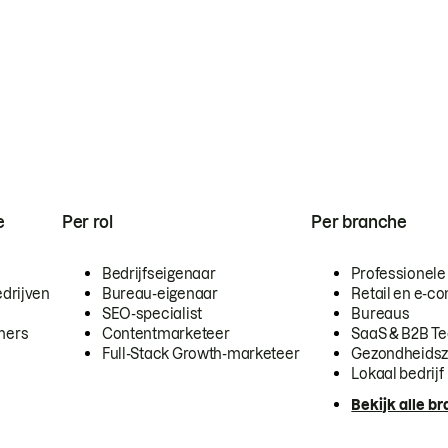
e
Per rol
Per branche
Bedrijfseigenaar
Professionele
drijven
Bureau-eigenaar
Retail en e-
SEO-specialist
Bureaus
mers
Contentmarketeer
SaaS & B2B T
Full-Stack Growth-marketeer
Gezondheidsz
Lokaal bedrijf
Bekijk alle b