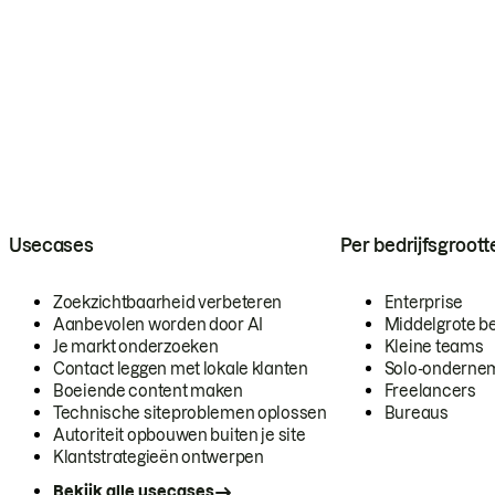
Usecases
Per bedrijfsgroott
Zoekzichtbaarheid verbeteren
Enterprise
Aanbevolen worden door AI
Middelgrote be
Je markt onderzoeken
Kleine teams
Contact leggen met lokale klanten
Solo-onderne
Boeiende content maken
Freelancers
Technische siteproblemen oplossen
Bureaus
Autoriteit opbouwen buiten je site
Klantstrategieën ontwerpen
Bekijk alle usecases