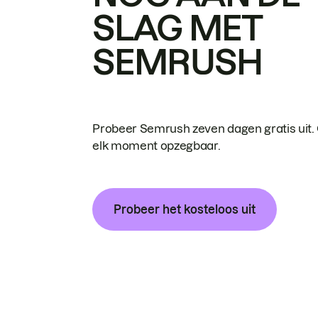
SLAG MET
SEMRUSH
Probeer Semrush zeven dagen gratis uit.
elk moment opzegbaar.
Probeer het kosteloos uit