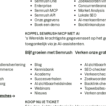
Semrush One
Zoekwoorden vi
Enterprise
Concurrentieana
Semrush MCP
Market Analysis
Semrush API
Lokale SEO
Onze gegevens
AI-merksentimen
Boek een demo
Backlinkanalyse
KOPPEL SEMRUSH MCP MET AI
's Werelds krachtigste gegevensset op het g
toegankelijk via je AI-assistenten.
Blijf groeien met Semrush
Verken onze grat
 dienstverlening
Blog
AI-zichtbaar
commerce
Kennisbank
SEO-checke
Academy
Verkeerchec
ech
Succesverhalen
Zoekwoorden
org
AI-zichtbaarheidsindex
Backlink-che
Webinars
Topwebsites 
Nieuws
Verken andere
ranches
KOOP NU JE TICKET