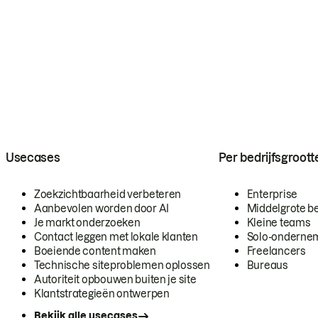
Usecases
Per bedrijfsgroott
Zoekzichtbaarheid verbeteren
Enterprise
Aanbevolen worden door AI
Middelgrote be
Je markt onderzoeken
Kleine teams
Contact leggen met lokale klanten
Solo-onderne
Boeiende content maken
Freelancers
Technische siteproblemen oplossen
Bureaus
Autoriteit opbouwen buiten je site
Klantstrategieën ontwerpen
Bekijk alle usecases