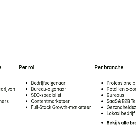
e
Per rol
Per branche
Bedrijfseigenaar
Professionele
drijven
Bureau-eigenaar
Retail en e-
SEO-specialist
Bureaus
mers
Contentmarketeer
SaaS & B2B T
Full-Stack Growth-marketeer
Gezondheidsz
Lokaal bedrijf
Bekijk alle b