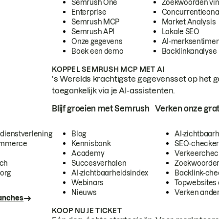
Semrush One
Zoekwoorden vi
Enterprise
Concurrentieana
Semrush MCP
Market Analysis
Semrush API
Lokale SEO
Onze gegevens
AI-merksentimen
Boek een demo
Backlinkanalyse
KOPPEL SEMRUSH MCP MET AI
's Werelds krachtigste gegevensset op het g
toegankelijk via je AI-assistenten.
Blijf groeien met Semrush
Verken onze grat
 dienstverlening
Blog
AI-zichtbaar
commerce
Kennisbank
SEO-checke
Academy
Verkeerchec
ech
Succesverhalen
Zoekwoorden
org
AI-zichtbaarheidsindex
Backlink-che
Webinars
Topwebsites 
Nieuws
Verken andere
ranches
KOOP NU JE TICKET