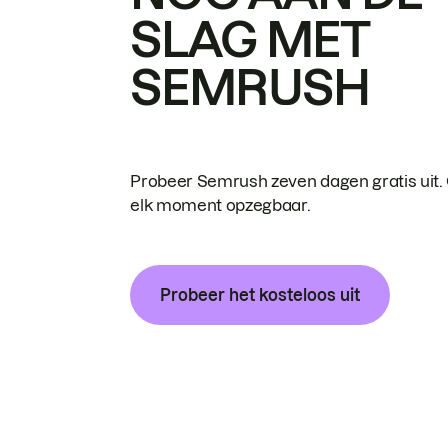
SLAG MET
SEMRUSH
Probeer Semrush zeven dagen gratis uit.
elk moment opzegbaar.
Probeer het kosteloos uit