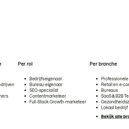
e
Per rol
Per branche
Bedrijfseigenaar
Professionele
drijven
Bureau-eigenaar
Retail en e-
SEO-specialist
Bureaus
mers
Contentmarketeer
SaaS & B2B T
Full-Stack Growth-marketeer
Gezondheidsz
Lokaal bedrijf
Bekijk alle b