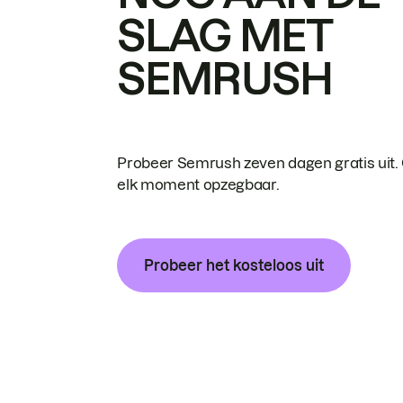
SLAG MET
SEMRUSH
Probeer Semrush zeven dagen gratis uit.
elk moment opzegbaar.
Probeer het kosteloos uit