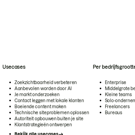
Usecases
Per bedrijfsgroott
Zoekzichtbaarheid verbeteren
Enterprise
Aanbevolen worden door AI
Middelgrote be
Je markt onderzoeken
Kleine teams
Contact leggen met lokale klanten
Solo-onderne
Boeiende content maken
Freelancers
Technische siteproblemen oplossen
Bureaus
Autoriteit opbouwen buiten je site
Klantstrategieën ontwerpen
Bekijk alle usecases