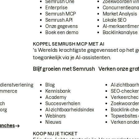
Semrush One
Zoekwoorden vi
Enterprise
Concurrentieana
Semrush MCP
Market Analysis
Semrush API
Lokale SEO
Onze gegevens
AI-merksentimen
Boek een demo
Backlinkanalyse
KOPPEL SEMRUSH MCP MET AI
's Werelds krachtigste gegevensset op het g
toegankelijk via je AI-assistenten.
Blijf groeien met Semrush
Verken onze grat
 dienstverlening
Blog
AI-zichtbaar
commerce
Kennisbank
SEO-checke
Academy
Verkeerchec
ech
Succesverhalen
Zoekwoorden
org
AI-zichtbaarheidsindex
Backlink-che
Webinars
Topwebsites 
Nieuws
Verken andere
ranches
KOOP NU JE TICKET