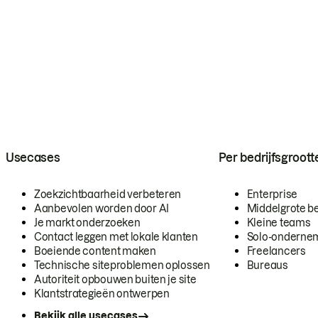
Usecases
Per bedrijfsgroott
Zoekzichtbaarheid verbeteren
Enterprise
Aanbevolen worden door AI
Middelgrote be
Je markt onderzoeken
Kleine teams
Contact leggen met lokale klanten
Solo-onderne
Boeiende content maken
Freelancers
Technische siteproblemen oplossen
Bureaus
Autoriteit opbouwen buiten je site
Klantstrategieën ontwerpen
Bekijk alle usecases