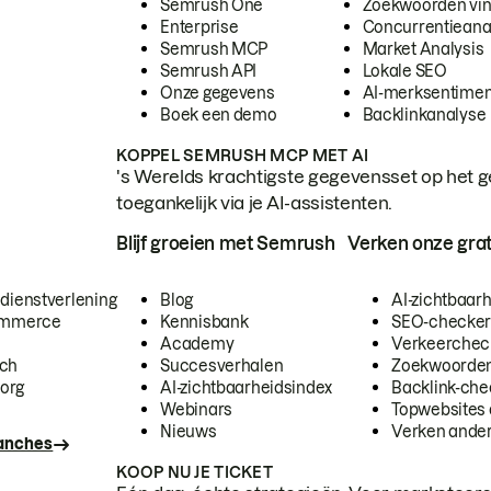
Semrush One
Zoekwoorden vi
Enterprise
Concurrentieana
Semrush MCP
Market Analysis
Semrush API
Lokale SEO
Onze gegevens
AI-merksentimen
Boek een demo
Backlinkanalyse
KOPPEL SEMRUSH MCP MET AI
's Werelds krachtigste gegevensset op het g
toegankelijk via je AI-assistenten.
Blijf groeien met Semrush
Verken onze grat
 dienstverlening
Blog
AI-zichtbaar
commerce
Kennisbank
SEO-checke
Academy
Verkeerchec
ech
Succesverhalen
Zoekwoorden
org
AI-zichtbaarheidsindex
Backlink-che
Webinars
Topwebsites 
Nieuws
Verken andere
ranches
KOOP NU JE TICKET