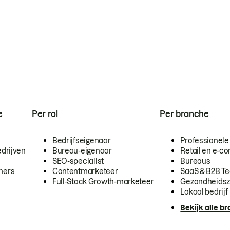
e
Per rol
Per branche
Bedrijfseigenaar
Professionele
drijven
Bureau-eigenaar
Retail en e-
SEO-specialist
Bureaus
mers
Contentmarketeer
SaaS & B2B T
Full-Stack Growth-marketeer
Gezondheidsz
Lokaal bedrijf
Bekijk alle b