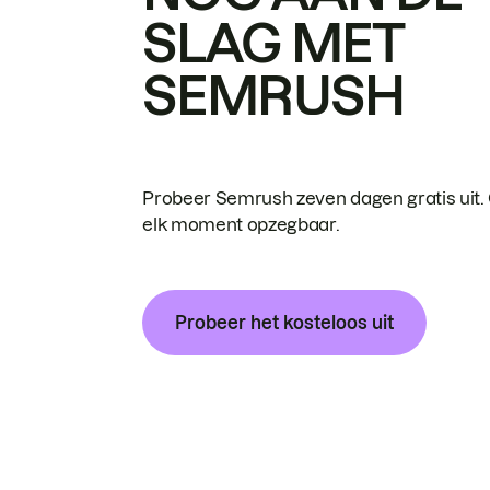
SLAG MET
SEMRUSH
Probeer Semrush zeven dagen gratis uit.
elk moment opzegbaar.
Probeer het kosteloos uit