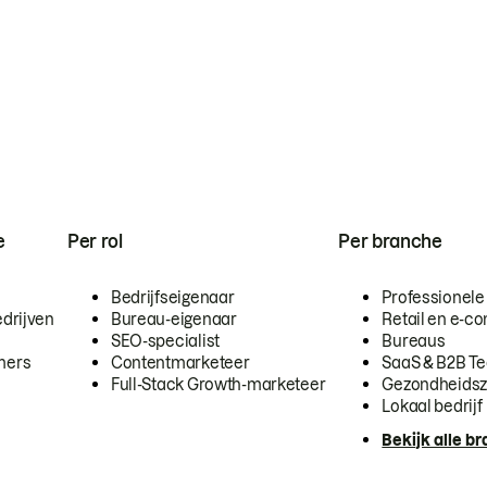
e
Per rol
Per branche
Bedrijfseigenaar
Professionele
drijven
Bureau-eigenaar
Retail en e-
SEO-specialist
Bureaus
mers
Contentmarketeer
SaaS & B2B T
Full-Stack Growth-marketeer
Gezondheidsz
Lokaal bedrijf
Bekijk alle b