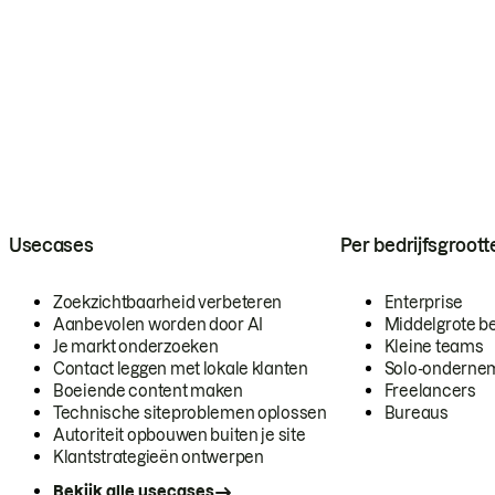
Usecases
Per bedrijfsgroott
Zoekzichtbaarheid verbeteren
Enterprise
Aanbevolen worden door AI
Middelgrote be
Je markt onderzoeken
Kleine teams
Contact leggen met lokale klanten
Solo-onderne
Boeiende content maken
Freelancers
Technische siteproblemen oplossen
Bureaus
Autoriteit opbouwen buiten je site
Klantstrategieën ontwerpen
Bekijk alle usecases