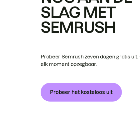
SLAG MET
SEMRUSH
Probeer Semrush zeven dagen gratis uit.
elk moment opzegbaar.
Probeer het kosteloos uit