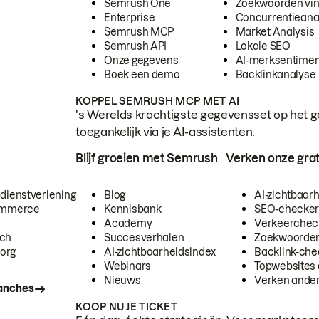
Semrush One
Zoekwoorden vi
Enterprise
Concurrentieana
Semrush MCP
Market Analysis
Semrush API
Lokale SEO
Onze gegevens
AI-merksentimen
Boek een demo
Backlinkanalyse
KOPPEL SEMRUSH MCP MET AI
's Werelds krachtigste gegevensset op het g
toegankelijk via je AI-assistenten.
Blijf groeien met Semrush
Verken onze grat
 dienstverlening
Blog
AI-zichtbaar
commerce
Kennisbank
SEO-checke
Academy
Verkeerchec
ech
Succesverhalen
Zoekwoorden
org
AI-zichtbaarheidsindex
Backlink-che
Webinars
Topwebsites 
Nieuws
Verken andere
ranches
KOOP NU JE TICKET