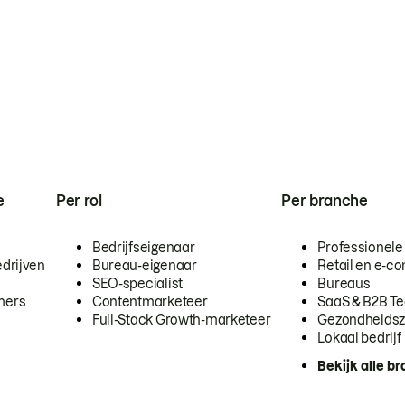
e
Per rol
Per branche
Bedrijfseigenaar
Professionele
drijven
Bureau-eigenaar
Retail en e-
SEO-specialist
Bureaus
mers
Contentmarketeer
SaaS & B2B T
Full-Stack Growth-marketeer
Gezondheidsz
Lokaal bedrijf
Bekijk alle b