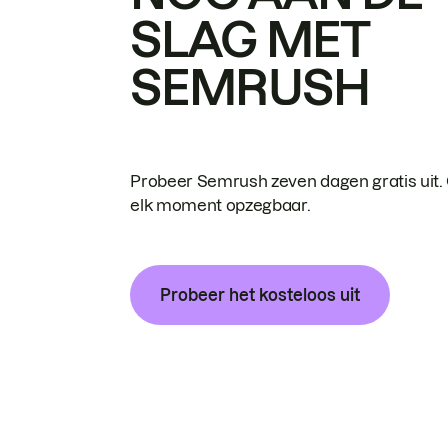
SLAG MET
SEMRUSH
Probeer Semrush zeven dagen gratis uit.
elk moment opzegbaar.
Probeer het kosteloos uit