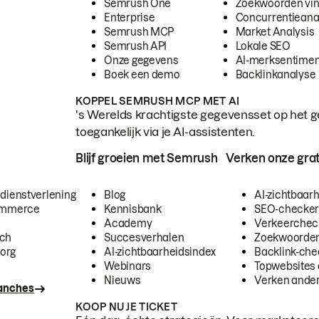
Semrush One
Zoekwoorden vi
Enterprise
Concurrentieana
Semrush MCP
Market Analysis
Semrush API
Lokale SEO
Onze gegevens
AI-merksentimen
Boek een demo
Backlinkanalyse
KOPPEL SEMRUSH MCP MET AI
's Werelds krachtigste gegevensset op het g
toegankelijk via je AI-assistenten.
Blijf groeien met Semrush
Verken onze grat
 dienstverlening
Blog
AI-zichtbaar
commerce
Kennisbank
SEO-checke
Academy
Verkeerchec
ech
Succesverhalen
Zoekwoorden
org
AI-zichtbaarheidsindex
Backlink-che
Webinars
Topwebsites 
Nieuws
Verken andere
ranches
KOOP NU JE TICKET