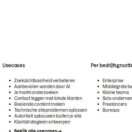
Usecases
Per bedrijfsgroott
Zoekzichtbaarheid verbeteren
Enterprise
Aanbevolen worden door AI
Middelgrote be
Je markt onderzoeken
Kleine teams
Contact leggen met lokale klanten
Solo-onderne
Boeiende content maken
Freelancers
Technische siteproblemen oplossen
Bureaus
Autoriteit opbouwen buiten je site
Klantstrategieën ontwerpen
Bekijk alle usecases