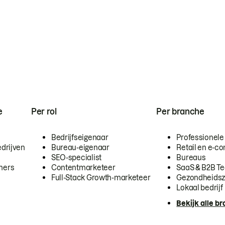
e
Per rol
Per branche
Bedrijfseigenaar
Professionele
drijven
Bureau-eigenaar
Retail en e-
SEO-specialist
Bureaus
mers
Contentmarketeer
SaaS & B2B T
Full-Stack Growth-marketeer
Gezondheidsz
Lokaal bedrijf
Bekijk alle b