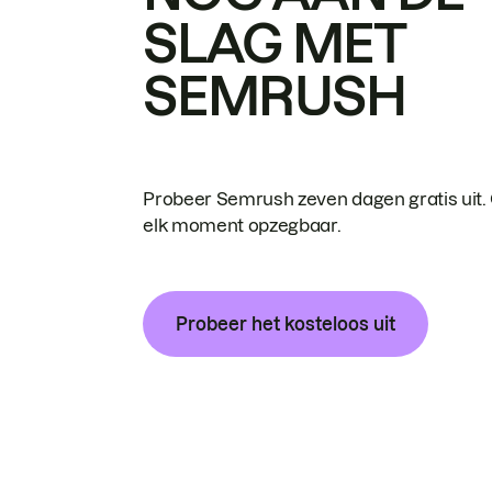
SLAG MET
SEMRUSH
Probeer Semrush zeven dagen gratis uit.
elk moment opzegbaar.
Probeer het kosteloos uit