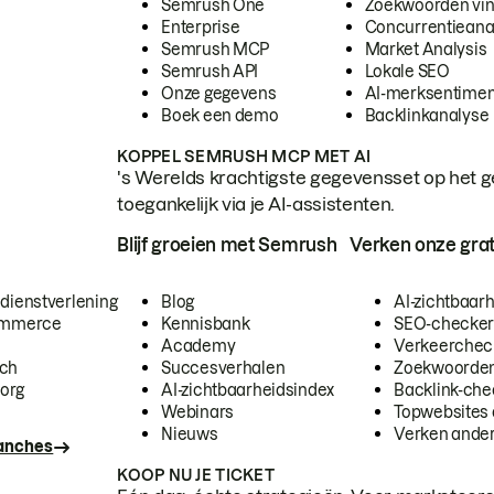
Semrush One
Zoekwoorden vi
Enterprise
Concurrentieana
Semrush MCP
Market Analysis
Semrush API
Lokale SEO
Onze gegevens
AI-merksentimen
Boek een demo
Backlinkanalyse
KOPPEL SEMRUSH MCP MET AI
's Werelds krachtigste gegevensset op het g
toegankelijk via je AI-assistenten.
Blijf groeien met Semrush
Verken onze grat
 dienstverlening
Blog
AI-zichtbaar
commerce
Kennisbank
SEO-checke
Academy
Verkeerchec
ech
Succesverhalen
Zoekwoorden
org
AI-zichtbaarheidsindex
Backlink-che
Webinars
Topwebsites 
Nieuws
Verken andere
ranches
KOOP NU JE TICKET