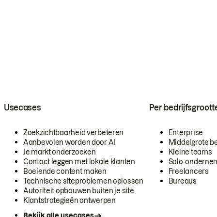
Usecases
Per bedrijfsgroott
Zoekzichtbaarheid verbeteren
Enterprise
Aanbevolen worden door AI
Middelgrote be
Je markt onderzoeken
Kleine teams
Contact leggen met lokale klanten
Solo-onderne
Boeiende content maken
Freelancers
Technische siteproblemen oplossen
Bureaus
Autoriteit opbouwen buiten je site
Klantstrategieën ontwerpen
Bekijk alle usecases