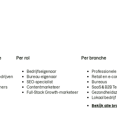
e
Per rol
Per branche
Bedrijfseigenaar
Professionele
drijven
Bureau-eigenaar
Retail en e-
SEO-specialist
Bureaus
mers
Contentmarketeer
SaaS & B2B T
Full-Stack Growth-marketeer
Gezondheidsz
Lokaal bedrijf
Bekijk alle b