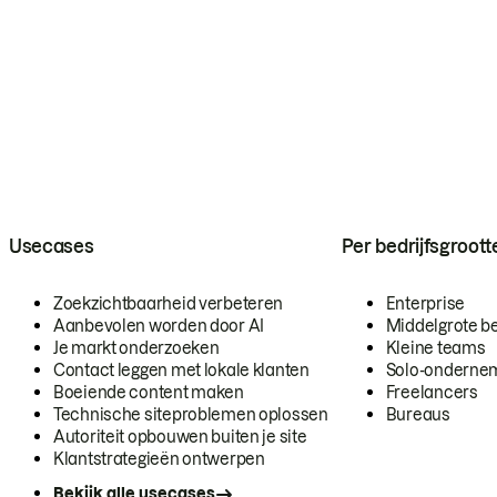
Usecases
Per bedrijfsgroott
Zoekzichtbaarheid verbeteren
Enterprise
Aanbevolen worden door AI
Middelgrote be
Je markt onderzoeken
Kleine teams
Contact leggen met lokale klanten
Solo-onderne
Boeiende content maken
Freelancers
Technische siteproblemen oplossen
Bureaus
Autoriteit opbouwen buiten je site
Klantstrategieën ontwerpen
Bekijk alle usecases