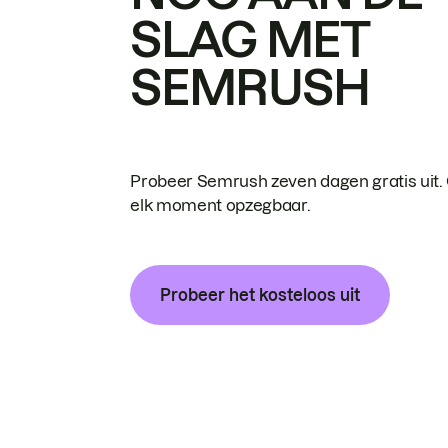
SLAG MET
SEMRUSH
Probeer Semrush zeven dagen gratis uit.
elk moment opzegbaar.
Probeer het kosteloos uit