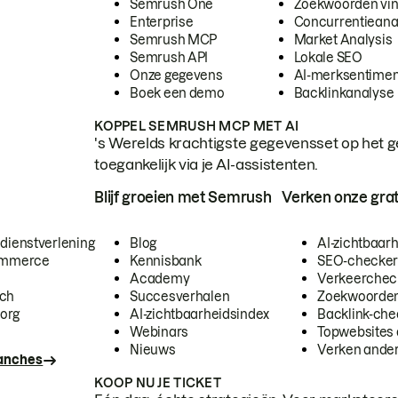
Semrush One
Zoekwoorden vi
Enterprise
Concurrentieana
Semrush MCP
Market Analysis
Semrush API
Lokale SEO
Onze gegevens
AI-merksentimen
Boek een demo
Backlinkanalyse
KOPPEL SEMRUSH MCP MET AI
's Werelds krachtigste gegevensset op het g
toegankelijk via je AI-assistenten.
Blijf groeien met Semrush
Verken onze grat
 dienstverlening
Blog
AI-zichtbaar
commerce
Kennisbank
SEO-checke
Academy
Verkeerchec
ech
Succesverhalen
Zoekwoorden
org
AI-zichtbaarheidsindex
Backlink-che
Webinars
Topwebsites 
Nieuws
Verken andere
ranches
KOOP NU JE TICKET