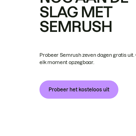
SLAG MET
SEMRUSH
Probeer Semrush zeven dagen gratis uit.
elk moment opzegbaar.
Probeer het kosteloos uit