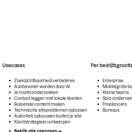
Usecases
Per bedrijfsgroott
Zoekzichtbaarheid verbeteren
Enterprise
Aanbevolen worden door AI
Middelgrote be
Je markt onderzoeken
Kleine teams
Contact leggen met lokale klanten
Solo-onderne
Boeiende content maken
Freelancers
Technische siteproblemen oplossen
Bureaus
Autoriteit opbouwen buiten je site
Klantstrategieën ontwerpen
Bekijk alle usecases