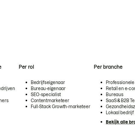
e
Per rol
Per branche
Bedrijfseigenaar
Professionele
drijven
Bureau-eigenaar
Retail en e-
SEO-specialist
Bureaus
mers
Contentmarketeer
SaaS & B2B T
Full-Stack Growth-marketeer
Gezondheidsz
Lokaal bedrijf
Bekijk alle b