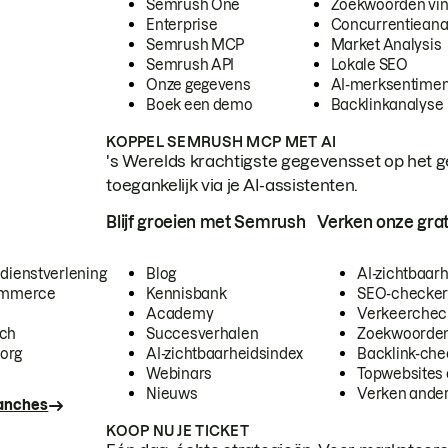
Semrush One
Zoekwoorden vi
Enterprise
Concurrentieana
Semrush MCP
Market Analysis
Semrush API
Lokale SEO
Onze gegevens
AI-merksentimen
Boek een demo
Backlinkanalyse
KOPPEL SEMRUSH MCP MET AI
's Werelds krachtigste gegevensset op het g
toegankelijk via je AI-assistenten.
Blijf groeien met Semrush
Verken onze grat
 dienstverlening
Blog
AI-zichtbaar
commerce
Kennisbank
SEO-checke
Academy
Verkeerchec
ech
Succesverhalen
Zoekwoorden
org
AI-zichtbaarheidsindex
Backlink-che
Webinars
Topwebsites 
Nieuws
Verken andere
ranches
KOOP NU JE TICKET