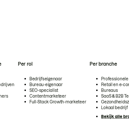
e
Per rol
Per branche
Bedrijfseigenaar
Professionele
drijven
Bureau-eigenaar
Retail en e-
SEO-specialist
Bureaus
mers
Contentmarketeer
SaaS & B2B T
Full-Stack Growth-marketeer
Gezondheidsz
Lokaal bedrijf
Bekijk alle b