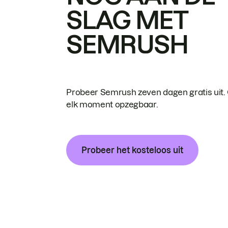
SLAG MET
SEMRUSH
Probeer Semrush zeven dagen gratis uit.
elk moment opzegbaar.
Probeer het kosteloos uit