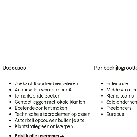
Usecases
Per bedrijfsgroott
Zoekzichtbaarheid verbeteren
Enterprise
Aanbevolen worden door AI
Middelgrote be
Je markt onderzoeken
Kleine teams
Contact leggen met lokale klanten
Solo-onderne
Boeiende content maken
Freelancers
Technische siteproblemen oplossen
Bureaus
Autoriteit opbouwen buiten je site
Klantstrategieën ontwerpen
Bekijk alle usecases