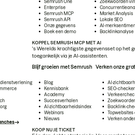
Semrush One
Zoekwoorden vi
Enterprise
Concurrentieana
Semrush MCP
Market Analysis
Semrush API
Lokale SEO
Onze gegevens
AI-merksentimen
Boek een demo
Backlinkanalyse
KOPPEL SEMRUSH MCP MET AI
's Werelds krachtigste gegevensset op het g
toegankelijk via je AI-assistenten.
Blijf groeien met Semrush
Verken onze grat
 dienstverlening
Blog
AI-zichtbaar
commerce
Kennisbank
SEO-checke
Academy
Verkeerchec
ech
Succesverhalen
Zoekwoorden
org
AI-zichtbaarheidsindex
Backlink-che
Webinars
Topwebsites 
Nieuws
Verken andere
ranches
KOOP NU JE TICKET