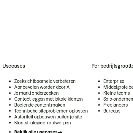
Usecases
Per bedrijfsgroott
Zoekzichtbaarheid verbeteren
Enterprise
Aanbevolen worden door AI
Middelgrote be
Je markt onderzoeken
Kleine teams
Contact leggen met lokale klanten
Solo-onderne
Boeiende content maken
Freelancers
Technische siteproblemen oplossen
Bureaus
Autoriteit opbouwen buiten je site
Klantstrategieën ontwerpen
Bekijk alle usecases