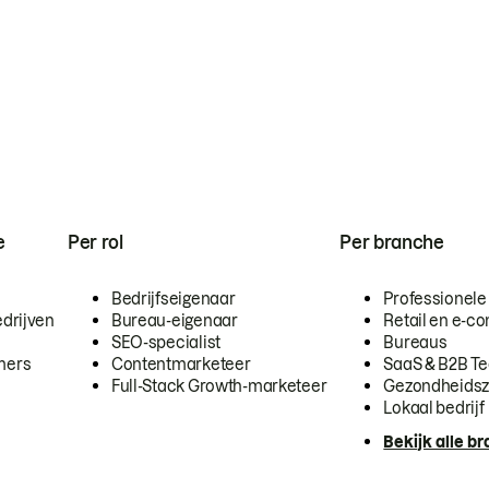
e
Per rol
Per branche
Bedrijfseigenaar
Professionele
drijven
Bureau-eigenaar
Retail en e-
SEO-specialist
Bureaus
mers
Contentmarketeer
SaaS & B2B T
Full-Stack Growth-marketeer
Gezondheidsz
Lokaal bedrijf
Bekijk alle b