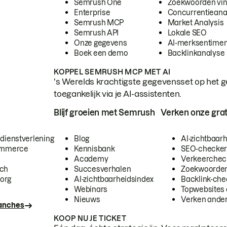
Semrush One
Zoekwoorden vi
Enterprise
Concurrentieana
Semrush MCP
Market Analysis
Semrush API
Lokale SEO
Onze gegevens
AI-merksentimen
Boek een demo
Backlinkanalyse
KOPPEL SEMRUSH MCP MET AI
's Werelds krachtigste gegevensset op het g
toegankelijk via je AI-assistenten.
Blijf groeien met Semrush
Verken onze grat
 dienstverlening
Blog
AI-zichtbaar
commerce
Kennisbank
SEO-checke
Academy
Verkeerchec
ech
Succesverhalen
Zoekwoorden
org
AI-zichtbaarheidsindex
Backlink-che
Webinars
Topwebsites 
Nieuws
Verken andere
ranches
KOOP NU JE TICKET