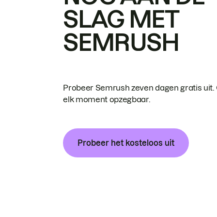
SLAG MET
SEMRUSH
Probeer Semrush zeven dagen gratis uit.
elk moment opzegbaar.
Probeer het kosteloos uit