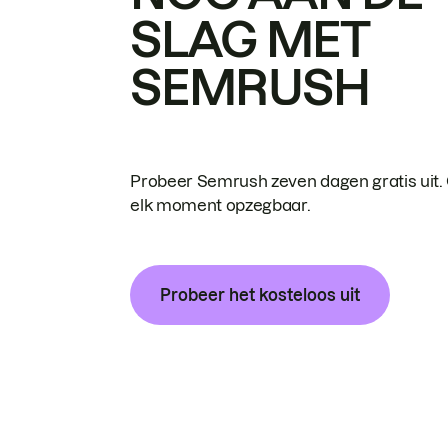
SLAG MET
SEMRUSH
Probeer Semrush zeven dagen gratis uit.
elk moment opzegbaar.
Probeer het kosteloos uit