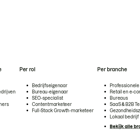
e
Per rol
Per branche
Bedrijfseigenaar
Professionele
drijven
Bureau-eigenaar
Retail en e-
SEO-specialist
Bureaus
mers
Contentmarketeer
SaaS & B2B T
Full-Stack Growth-marketeer
Gezondheidsz
Lokaal bedrijf
Bekijk alle b