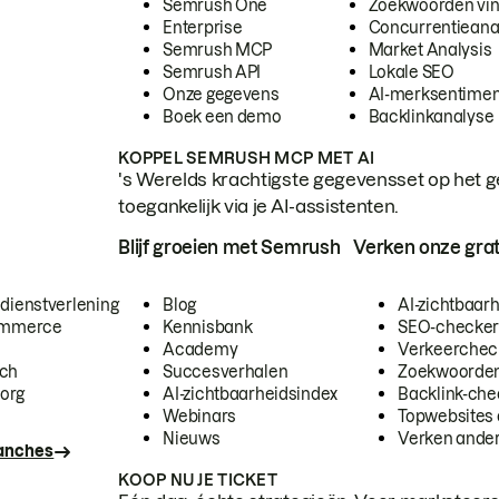
Semrush One
Zoekwoorden vi
Enterprise
Concurrentieana
Semrush MCP
Market Analysis
Semrush API
Lokale SEO
Onze gegevens
AI-merksentimen
Boek een demo
Backlinkanalyse
KOPPEL SEMRUSH MCP MET AI
's Werelds krachtigste gegevensset op het g
toegankelijk via je AI-assistenten.
Blijf groeien met Semrush
Verken onze grat
 dienstverlening
Blog
AI-zichtbaar
commerce
Kennisbank
SEO-checke
Academy
Verkeerchec
ech
Succesverhalen
Zoekwoorden
org
AI-zichtbaarheidsindex
Backlink-che
Webinars
Topwebsites 
Nieuws
Verken andere
ranches
KOOP NU JE TICKET