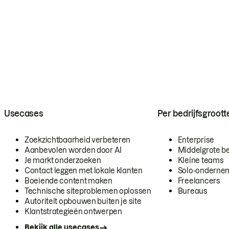
Usecases
Per bedrijfsgroott
Zoekzichtbaarheid verbeteren
Enterprise
Aanbevolen worden door AI
Middelgrote be
Je markt onderzoeken
Kleine teams
Contact leggen met lokale klanten
Solo-onderne
Boeiende content maken
Freelancers
Technische siteproblemen oplossen
Bureaus
Autoriteit opbouwen buiten je site
Klantstrategieën ontwerpen
Bekijk alle usecases