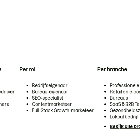
e
Per rol
Per branche
Bedrijfseigenaar
Professionele
drijven
Bureau-eigenaar
Retail en e-
SEO-specialist
Bureaus
mers
Contentmarketeer
SaaS & B2B T
Full-Stack Growth-marketeer
Gezondheidsz
Lokaal bedrijf
Bekijk alle b