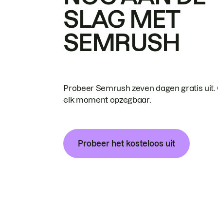
SLAG MET
SEMRUSH
Probeer Semrush zeven dagen gratis uit.
elk moment opzegbaar.
Probeer het kosteloos uit