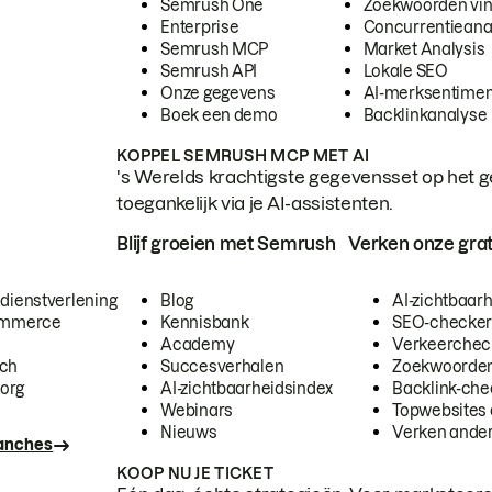
Semrush One
Zoekwoorden vi
Enterprise
Concurrentieana
Semrush MCP
Market Analysis
Semrush API
Lokale SEO
Onze gegevens
AI-merksentimen
Boek een demo
Backlinkanalyse
KOPPEL SEMRUSH MCP MET AI
's Werelds krachtigste gegevensset op het g
toegankelijk via je AI-assistenten.
Blijf groeien met Semrush
Verken onze grat
 dienstverlening
Blog
AI-zichtbaar
commerce
Kennisbank
SEO-checke
Academy
Verkeerchec
ech
Succesverhalen
Zoekwoorden
org
AI-zichtbaarheidsindex
Backlink-che
Webinars
Topwebsites 
Nieuws
Verken andere
ranches
KOOP NU JE TICKET