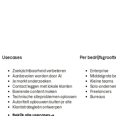
Usecases
Per bedrijfsgroott
Zoekzichtbaarheid verbeteren
Enterprise
Aanbevolen worden door AI
Middelgrote be
Je markt onderzoeken
Kleine teams
Contact leggen met lokale klanten
Solo-onderne
Boeiende content maken
Freelancers
Technische siteproblemen oplossen
Bureaus
Autoriteit opbouwen buiten je site
Klantstrategieën ontwerpen
Bekijk alle usecases