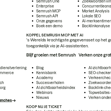
Semrush One
Zoekwoorden vi
Enterprise
Concurrentieana
Semrush MCP
Market Analysis
Semrush API
Lokale SEO
Onze gegevens
AI-merksentimen
Boek een demo
Backlinkanalyse
KOPPEL SEMRUSH MCP MET AI
's Werelds krachtigste gegevensset op het g
toegankelijk via je AI-assistenten.
Blijf groeien met Semrush
Verken onze grat
 dienstverlening
Blog
AI-zichtbaar
commerce
Kennisbank
SEO-checke
Academy
Verkeerchec
ech
Succesverhalen
Zoekwoorden
org
AI-zichtbaarheidsindex
Backlink-che
Webinars
Topwebsites 
Nieuws
Verken andere
ranches
KOOP NU JE TICKET