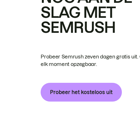
SLAG MET
SEMRUSH
Probeer Semrush zeven dagen gratis uit.
elk moment opzegbaar.
Probeer het kosteloos uit