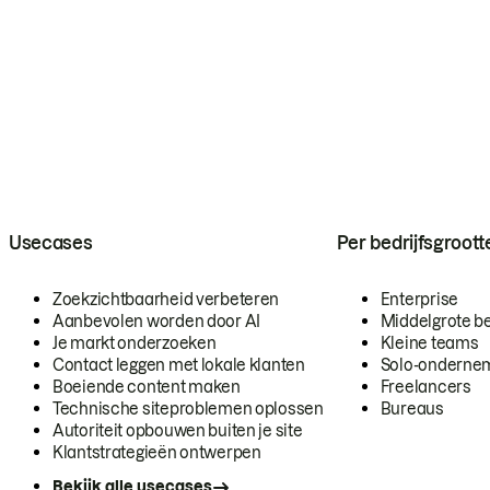
Usecases
Per bedrijfsgroott
Zoekzichtbaarheid verbeteren
Enterprise
Aanbevolen worden door AI
Middelgrote be
Je markt onderzoeken
Kleine teams
Contact leggen met lokale klanten
Solo-onderne
Boeiende content maken
Freelancers
Technische siteproblemen oplossen
Bureaus
Autoriteit opbouwen buiten je site
Klantstrategieën ontwerpen
Bekijk alle usecases