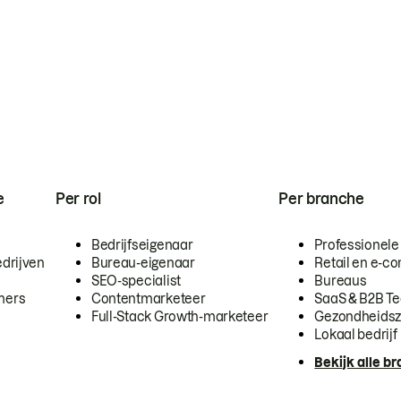
e
Per rol
Per branche
Bedrijfseigenaar
Professionele
drijven
Bureau-eigenaar
Retail en e-
SEO-specialist
Bureaus
mers
Contentmarketeer
SaaS & B2B T
Full-Stack Growth-marketeer
Gezondheidsz
Lokaal bedrijf
Bekijk alle b