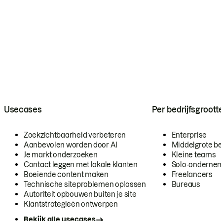
Usecases
Per bedrijfsgroott
Zoekzichtbaarheid verbeteren
Enterprise
Aanbevolen worden door AI
Middelgrote be
Je markt onderzoeken
Kleine teams
Contact leggen met lokale klanten
Solo-onderne
Boeiende content maken
Freelancers
Technische siteproblemen oplossen
Bureaus
Autoriteit opbouwen buiten je site
Klantstrategieën ontwerpen
Bekijk alle usecases