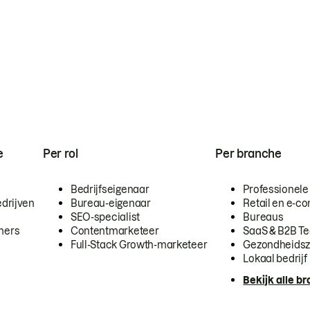
e
Per rol
Per branche
Bedrijfseigenaar
Professionele
drijven
Bureau-eigenaar
Retail en e-
SEO-specialist
Bureaus
mers
Contentmarketeer
SaaS & B2B T
Full-Stack Growth-marketeer
Gezondheidsz
Lokaal bedrijf
Bekijk alle b