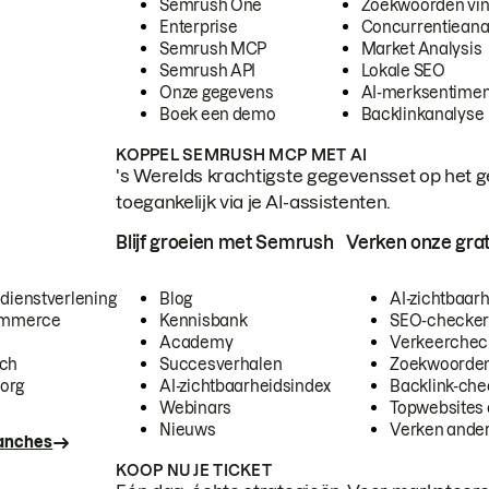
Semrush One
Zoekwoorden vi
Enterprise
Concurrentieana
Semrush MCP
Market Analysis
Semrush API
Lokale SEO
Onze gegevens
AI-merksentimen
Boek een demo
Backlinkanalyse
KOPPEL SEMRUSH MCP MET AI
's Werelds krachtigste gegevensset op het g
toegankelijk via je AI-assistenten.
Blijf groeien met Semrush
Verken onze grat
 dienstverlening
Blog
AI-zichtbaar
commerce
Kennisbank
SEO-checke
Academy
Verkeerchec
ech
Succesverhalen
Zoekwoorden
org
AI-zichtbaarheidsindex
Backlink-che
Webinars
Topwebsites 
Nieuws
Verken andere
ranches
KOOP NU JE TICKET