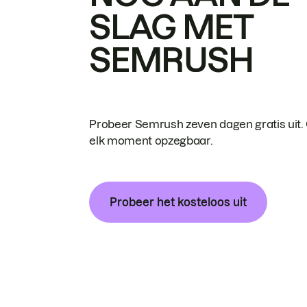
SLAG MET
SEMRUSH
Probeer Semrush zeven dagen gratis uit.
elk moment opzegbaar.
Probeer het kosteloos uit