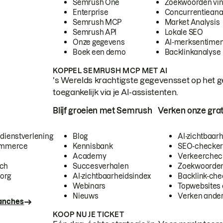
Semrush One
Zoekwoorden vi
Enterprise
Concurrentieana
Semrush MCP
Market Analysis
Semrush API
Lokale SEO
Onze gegevens
AI-merksentimen
Boek een demo
Backlinkanalyse
KOPPEL SEMRUSH MCP MET AI
's Werelds krachtigste gegevensset op het g
toegankelijk via je AI-assistenten.
Blijf groeien met Semrush
Verken onze grat
 dienstverlening
Blog
AI-zichtbaar
commerce
Kennisbank
SEO-checke
Academy
Verkeerchec
ech
Succesverhalen
Zoekwoorden
org
AI-zichtbaarheidsindex
Backlink-che
Webinars
Topwebsites 
Nieuws
Verken andere
ranches
KOOP NU JE TICKET