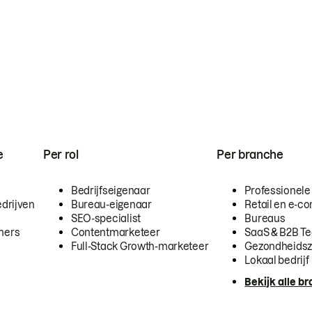
e
Per rol
Per branche
Bedrijfseigenaar
Professionele
drijven
Bureau-eigenaar
Retail en e-
SEO-specialist
Bureaus
mers
Contentmarketeer
SaaS & B2B T
Full-Stack Growth-marketeer
Gezondheidsz
Lokaal bedrijf
Bekijk alle b