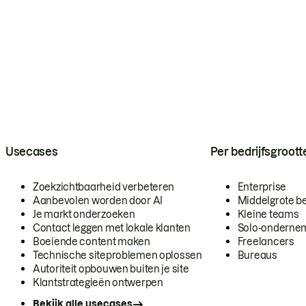
Usecases
Per bedrijfsgroott
Zoekzichtbaarheid verbeteren
Enterprise
Aanbevolen worden door AI
Middelgrote be
Je markt onderzoeken
Kleine teams
Contact leggen met lokale klanten
Solo-onderne
Boeiende content maken
Freelancers
Technische siteproblemen oplossen
Bureaus
Autoriteit opbouwen buiten je site
Klantstrategieën ontwerpen
Bekijk alle usecases