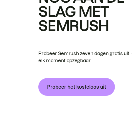
SLAG MET
SEMRUSH
Probeer Semrush zeven dagen gratis uit.
elk moment opzegbaar.
Probeer het kosteloos uit