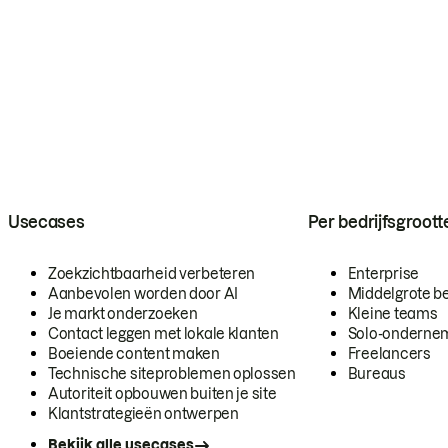
Usecases
Per bedrijfsgroott
Zoekzichtbaarheid verbeteren
Enterprise
Aanbevolen worden door AI
Middelgrote be
Je markt onderzoeken
Kleine teams
Contact leggen met lokale klanten
Solo-onderne
Boeiende content maken
Freelancers
Technische siteproblemen oplossen
Bureaus
Autoriteit opbouwen buiten je site
Klantstrategieën ontwerpen
Bekijk alle usecases