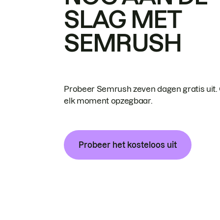
SLAG MET
SEMRUSH
Probeer Semrush zeven dagen gratis uit.
elk moment opzegbaar.
Probeer het kosteloos uit