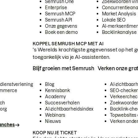
Semrush One
Zoekwoorden vi
Enterprise
Concurrentieana
Semrush MCP
Market Analysis
Semrush API
Lokale SEO
Onze gegevens
AI-merksentimen
Boek een demo
Backlinkanalyse
KOPPEL SEMRUSH MCP MET AI
's Werelds krachtigste gegevensset op het g
toegankelijk via je AI-assistenten.
Blijf groeien met Semrush
Verken onze grat
 dienstverlening
Blog
AI-zichtbaar
commerce
Kennisbank
SEO-checke
Academy
Verkeerchec
ech
Succesverhalen
Zoekwoorden
org
AI-zichtbaarheidsindex
Backlink-che
Webinars
Topwebsites 
Nieuws
Verken andere
ranches
KOOP NU JE TICKET