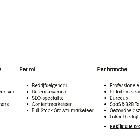
e
Per rol
Per branche
Bedrijfseigenaar
Professionele
drijven
Bureau-eigenaar
Retail en e-
SEO-specialist
Bureaus
mers
Contentmarketeer
SaaS & B2B T
Full-Stack Growth-marketeer
Gezondheidsz
Lokaal bedrijf
Bekijk alle b