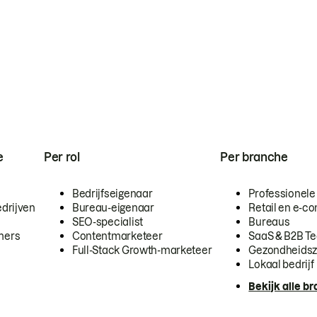
e
Per rol
Per branche
Bedrijfseigenaar
Professionele
drijven
Bureau-eigenaar
Retail en e-
SEO-specialist
Bureaus
mers
Contentmarketeer
SaaS & B2B T
Full-Stack Growth-marketeer
Gezondheidsz
Lokaal bedrijf
Bekijk alle b