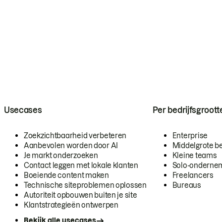
Usecases
Per bedrijfsgroott
Zoekzichtbaarheid verbeteren
Enterprise
Aanbevolen worden door AI
Middelgrote be
Je markt onderzoeken
Kleine teams
Contact leggen met lokale klanten
Solo-onderne
Boeiende content maken
Freelancers
Technische siteproblemen oplossen
Bureaus
Autoriteit opbouwen buiten je site
Klantstrategieën ontwerpen
Bekijk alle usecases