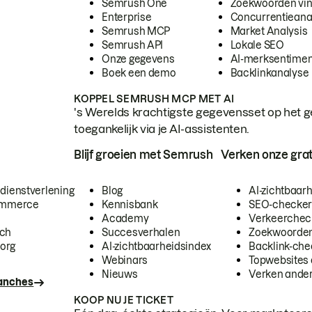
Semrush One
Zoekwoorden vi
Enterprise
Concurrentieana
Semrush MCP
Market Analysis
Semrush API
Lokale SEO
Onze gegevens
AI-merksentimen
Boek een demo
Backlinkanalyse
KOPPEL SEMRUSH MCP MET AI
's Werelds krachtigste gegevensset op het g
toegankelijk via je AI-assistenten.
Blijf groeien met Semrush
Verken onze grat
 dienstverlening
Blog
AI-zichtbaar
commerce
Kennisbank
SEO-checke
Academy
Verkeerchec
ech
Succesverhalen
Zoekwoorden
org
AI-zichtbaarheidsindex
Backlink-che
Webinars
Topwebsites 
Nieuws
Verken andere
ranches
KOOP NU JE TICKET