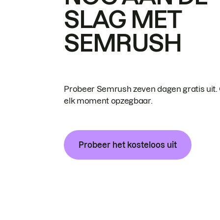
SLAG MET
SEMRUSH
Probeer Semrush zeven dagen gratis uit.
elk moment opzegbaar.
Probeer het kosteloos uit