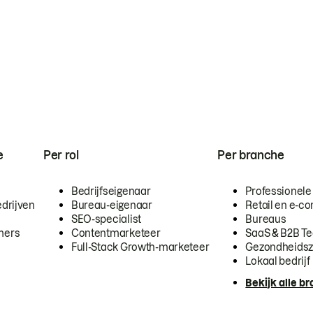
e
Per rol
Per branche
Bedrijfseigenaar
Professionele
drijven
Bureau-eigenaar
Retail en e-
SEO-specialist
Bureaus
mers
Contentmarketeer
SaaS & B2B T
Full-Stack Growth-marketeer
Gezondheidsz
Lokaal bedrijf
Bekijk alle b