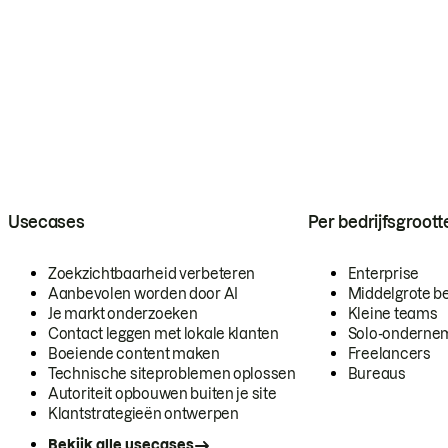
Usecases
Per bedrijfsgroott
Zoekzichtbaarheid verbeteren
Enterprise
Aanbevolen worden door AI
Middelgrote be
Je markt onderzoeken
Kleine teams
Contact leggen met lokale klanten
Solo-onderne
Boeiende content maken
Freelancers
Technische siteproblemen oplossen
Bureaus
Autoriteit opbouwen buiten je site
Klantstrategieën ontwerpen
Bekijk alle usecases