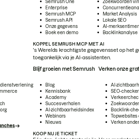
Semrush One
Zoekwoorden vi
Enterprise
Concurrentieana
Semrush MCP
Market Analysis
Semrush API
Lokale SEO
Onze gegevens
AI-merksentimen
Boek een demo
Backlinkanalyse
KOPPEL SEMRUSH MCP MET AI
's Werelds krachtigste gegevensset op het g
toegankelijk via je AI-assistenten.
Blijf groeien met Semrush
Verken onze grat
 dienstverlening
Blog
AI-zichtbaar
commerce
Kennisbank
SEO-checke
Academy
Verkeerchec
ech
Succesverhalen
Zoekwoorden
org
AI-zichtbaarheidsindex
Backlink-che
Webinars
Topwebsites 
Nieuws
Verken andere
ranches
KOOP NU JE TICKET