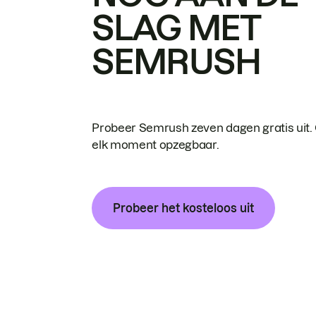
SLAG MET
SEMRUSH
Probeer Semrush zeven dagen gratis uit.
elk moment opzegbaar.
Probeer het kosteloos uit