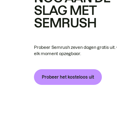
SLAG MET
SEMRUSH
Probeer Semrush zeven dagen gratis uit.
elk moment opzegbaar.
Probeer het kosteloos uit