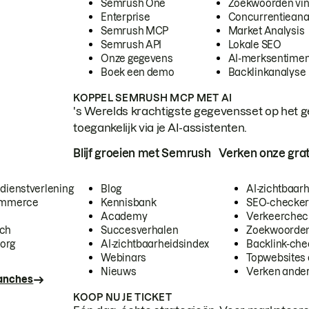
Semrush One
Zoekwoorden vi
Enterprise
Concurrentieana
Semrush MCP
Market Analysis
Semrush API
Lokale SEO
Onze gegevens
AI-merksentimen
Boek een demo
Backlinkanalyse
KOPPEL SEMRUSH MCP MET AI
's Werelds krachtigste gegevensset op het g
toegankelijk via je AI-assistenten.
Blijf groeien met Semrush
Verken onze grat
 dienstverlening
Blog
AI-zichtbaar
commerce
Kennisbank
SEO-checke
Academy
Verkeerchec
ech
Succesverhalen
Zoekwoorden
org
AI-zichtbaarheidsindex
Backlink-che
Webinars
Topwebsites 
Nieuws
Verken andere
ranches
KOOP NU JE TICKET