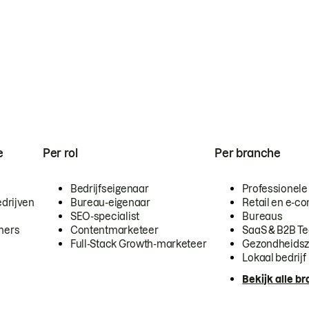
e
Per rol
Per branche
Bedrijfseigenaar
Professionele
drijven
Bureau-eigenaar
Retail en e-
SEO-specialist
Bureaus
mers
Contentmarketeer
SaaS & B2B T
Full-Stack Growth-marketeer
Gezondheidsz
Lokaal bedrijf
Bekijk alle b