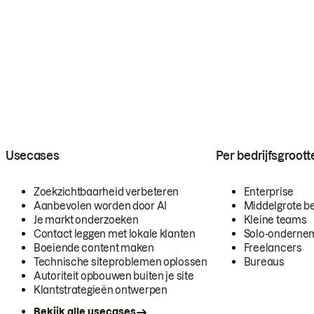
Usecases
Per bedrijfsgroott
Zoekzichtbaarheid verbeteren
Enterprise
Aanbevolen worden door AI
Middelgrote be
Je markt onderzoeken
Kleine teams
Contact leggen met lokale klanten
Solo-onderne
Boeiende content maken
Freelancers
Technische siteproblemen oplossen
Bureaus
Autoriteit opbouwen buiten je site
Klantstrategieën ontwerpen
Bekijk alle usecases