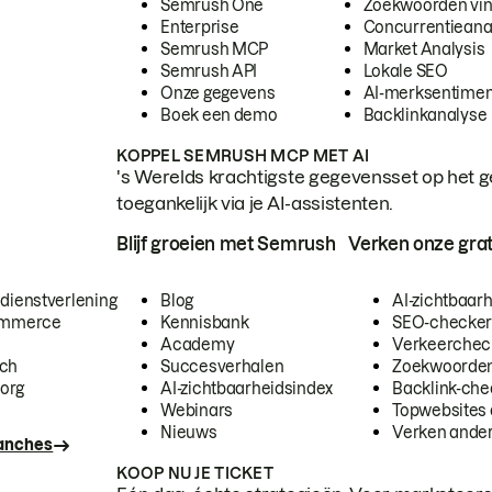
Semrush One
Zoekwoorden vi
Enterprise
Concurrentieana
Semrush MCP
Market Analysis
Semrush API
Lokale SEO
Onze gegevens
AI-merksentimen
Boek een demo
Backlinkanalyse
KOPPEL SEMRUSH MCP MET AI
's Werelds krachtigste gegevensset op het g
toegankelijk via je AI-assistenten.
Blijf groeien met Semrush
Verken onze grat
 dienstverlening
Blog
AI-zichtbaar
commerce
Kennisbank
SEO-checke
Academy
Verkeerchec
ech
Succesverhalen
Zoekwoorden
org
AI-zichtbaarheidsindex
Backlink-che
Webinars
Topwebsites 
Nieuws
Verken andere
ranches
KOOP NU JE TICKET