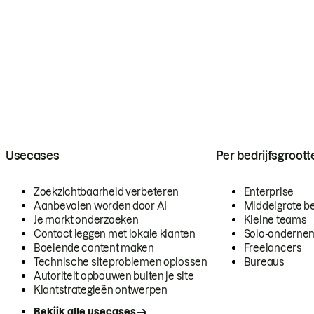
Usecases
Per bedrijfsgroott
Zoekzichtbaarheid verbeteren
Enterprise
Aanbevolen worden door AI
Middelgrote be
Je markt onderzoeken
Kleine teams
Contact leggen met lokale klanten
Solo-onderne
Boeiende content maken
Freelancers
Technische siteproblemen oplossen
Bureaus
Autoriteit opbouwen buiten je site
Klantstrategieën ontwerpen
Bekijk alle usecases