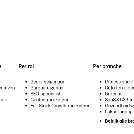
e
Per rol
Per branche
Bedrijfseigenaar
Professionele
drijven
Bureau-eigenaar
Retail en e-
SEO-specialist
Bureaus
mers
Contentmarketeer
SaaS & B2B T
Full-Stack Growth-marketeer
Gezondheidsz
Lokaal bedrijf
Bekijk alle b