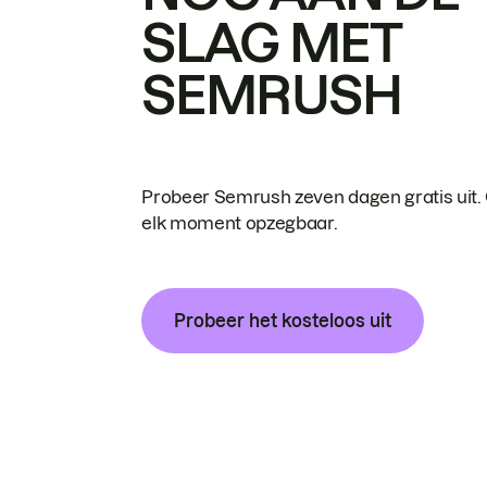
SLAG MET
SEMRUSH
Probeer Semrush zeven dagen gratis uit.
elk moment opzegbaar.
Probeer het kosteloos uit