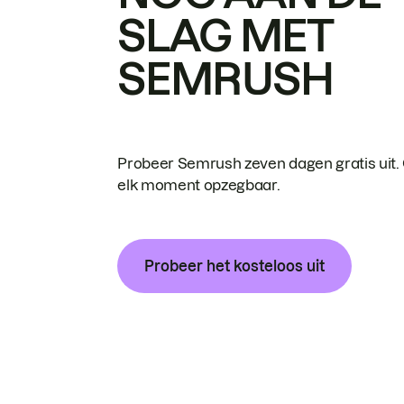
SLAG MET
SEMRUSH
Probeer Semrush zeven dagen gratis uit.
elk moment opzegbaar.
Probeer het kosteloos uit