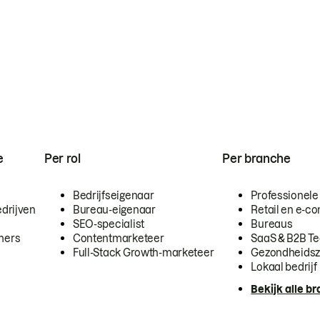
e
Per rol
Per branche
Bedrijfseigenaar
Professionele
drijven
Bureau-eigenaar
Retail en e-
SEO-specialist
Bureaus
mers
Contentmarketeer
SaaS & B2B T
Full-Stack Growth-marketeer
Gezondheidsz
Lokaal bedrijf
Bekijk alle b