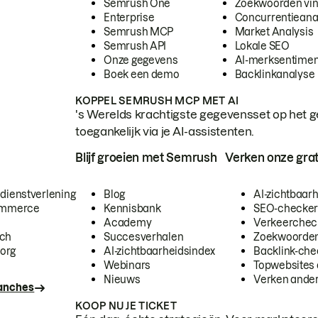
Semrush One
Zoekwoorden vi
Enterprise
Concurrentieana
Semrush MCP
Market Analysis
Semrush API
Lokale SEO
Onze gegevens
AI-merksentimen
Boek een demo
Backlinkanalyse
KOPPEL SEMRUSH MCP MET AI
's Werelds krachtigste gegevensset op het g
toegankelijk via je AI-assistenten.
Blijf groeien met Semrush
Verken onze grat
 dienstverlening
Blog
AI-zichtbaar
commerce
Kennisbank
SEO-checke
Academy
Verkeerchec
ech
Succesverhalen
Zoekwoorden
org
AI-zichtbaarheidsindex
Backlink-che
Webinars
Topwebsites 
Nieuws
Verken andere
ranches
KOOP NU JE TICKET