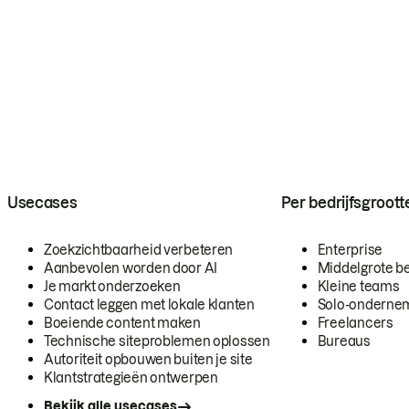
Usecases
Per bedrijfsgroott
Zoekzichtbaarheid verbeteren
Enterprise
Aanbevolen worden door AI
Middelgrote be
Je markt onderzoeken
Kleine teams
Contact leggen met lokale klanten
Solo-onderne
Boeiende content maken
Freelancers
Technische siteproblemen oplossen
Bureaus
Autoriteit opbouwen buiten je site
Klantstrategieën ontwerpen
Bekijk alle usecases