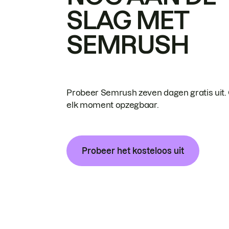
SLAG MET
SEMRUSH
Probeer Semrush zeven dagen gratis uit.
elk moment opzegbaar.
Probeer het kosteloos uit