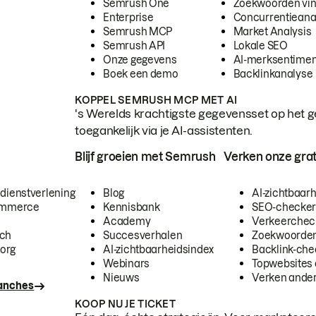
Semrush One
Zoekwoorden vi
Enterprise
Concurrentieana
Semrush MCP
Market Analysis
Semrush API
Lokale SEO
Onze gegevens
AI-merksentimen
Boek een demo
Backlinkanalyse
KOPPEL SEMRUSH MCP MET AI
's Werelds krachtigste gegevensset op het g
toegankelijk via je AI-assistenten.
Blijf groeien met Semrush
Verken onze grat
 dienstverlening
Blog
AI-zichtbaar
commerce
Kennisbank
SEO-checke
Academy
Verkeerchec
ech
Succesverhalen
Zoekwoorden
org
AI-zichtbaarheidsindex
Backlink-che
Webinars
Topwebsites 
Nieuws
Verken andere
ranches
KOOP NU JE TICKET