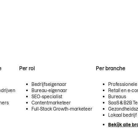
e
Per rol
Per branche
Bedrijfseigenaar
Professionele
drijven
Bureau-eigenaar
Retail en e-
SEO-specialist
Bureaus
mers
Contentmarketeer
SaaS & B2B T
Full-Stack Growth-marketeer
Gezondheidsz
Lokaal bedrijf
Bekijk alle b