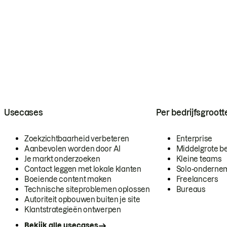
Usecases
Per bedrijfsgroott
Zoekzichtbaarheid verbeteren
Enterprise
Aanbevolen worden door AI
Middelgrote be
Je markt onderzoeken
Kleine teams
Contact leggen met lokale klanten
Solo-onderne
Boeiende content maken
Freelancers
Technische siteproblemen oplossen
Bureaus
Autoriteit opbouwen buiten je site
Klantstrategieën ontwerpen
Bekijk alle usecases