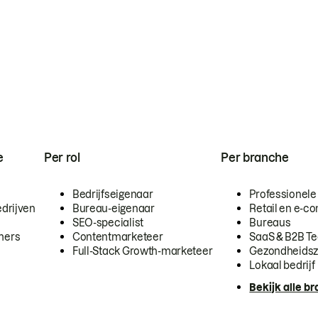
e
Per rol
Per branche
Bedrijfseigenaar
Professionele
drijven
Bureau-eigenaar
Retail en e-
SEO-specialist
Bureaus
mers
Contentmarketeer
SaaS & B2B T
Full-Stack Growth-marketeer
Gezondheidsz
Lokaal bedrijf
Bekijk alle b