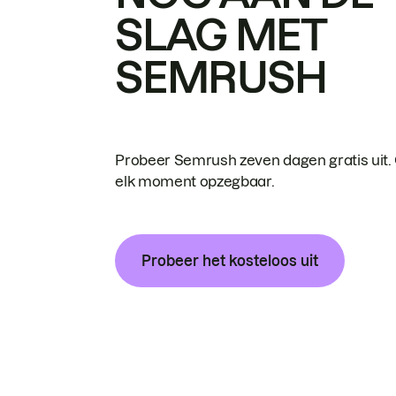
SLAG MET
SEMRUSH
Probeer Semrush zeven dagen gratis uit.
elk moment opzegbaar.
Probeer het kosteloos uit