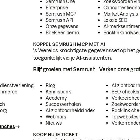
Semrush One
Zoekwoorden vi
Enterprise
Concurrentieana
Semrush MCP
Market Analysis
Semrush API
Lokale SEO
Onze gegevens
AI-merksentimen
Boek een demo
Backlinkanalyse
KOPPEL SEMRUSH MCP MET AI
's Werelds krachtigste gegevensset op het g
toegankelijk via je AI-assistenten.
Blijf groeien met Semrush
Verken onze grat
 dienstverlening
Blog
AI-zichtbaar
commerce
Kennisbank
SEO-checke
Academy
Verkeerchec
ech
Succesverhalen
Zoekwoorden
org
AI-zichtbaarheidsindex
Backlink-che
Webinars
Topwebsites 
Nieuws
Verken andere
ranches
KOOP NU JE TICKET