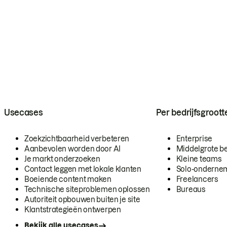
Usecases
Per bedrijfsgroott
Zoekzichtbaarheid verbeteren
Enterprise
Aanbevolen worden door AI
Middelgrote be
Je markt onderzoeken
Kleine teams
Contact leggen met lokale klanten
Solo-onderne
Boeiende content maken
Freelancers
Technische siteproblemen oplossen
Bureaus
Autoriteit opbouwen buiten je site
Klantstrategieën ontwerpen
Bekijk alle usecases