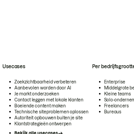
Usecases
Per bedrijfsgroott
Zoekzichtbaarheid verbeteren
Enterprise
Aanbevolen worden door AI
Middelgrote be
Je markt onderzoeken
Kleine teams
Contact leggen met lokale klanten
Solo-onderne
Boeiende content maken
Freelancers
Technische siteproblemen oplossen
Bureaus
Autoriteit opbouwen buiten je site
Klantstrategieën ontwerpen
Bekijk alle usecases