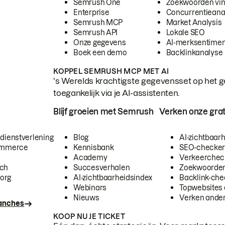
Semrush One
Zoekwoorden vi
Enterprise
Concurrentieana
Semrush MCP
Market Analysis
Semrush API
Lokale SEO
Onze gegevens
AI-merksentimen
Boek een demo
Backlinkanalyse
KOPPEL SEMRUSH MCP MET AI
's Werelds krachtigste gegevensset op het g
toegankelijk via je AI-assistenten.
Blijf groeien met Semrush
Verken onze grat
 dienstverlening
Blog
AI-zichtbaar
commerce
Kennisbank
SEO-checke
Academy
Verkeerchec
ech
Succesverhalen
Zoekwoorden
org
AI-zichtbaarheidsindex
Backlink-che
Webinars
Topwebsites 
Nieuws
Verken andere
ranches
KOOP NU JE TICKET