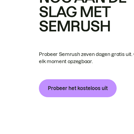
SLAG MET
SEMRUSH
Probeer Semrush zeven dagen gratis uit.
elk moment opzegbaar.
Probeer het kosteloos uit