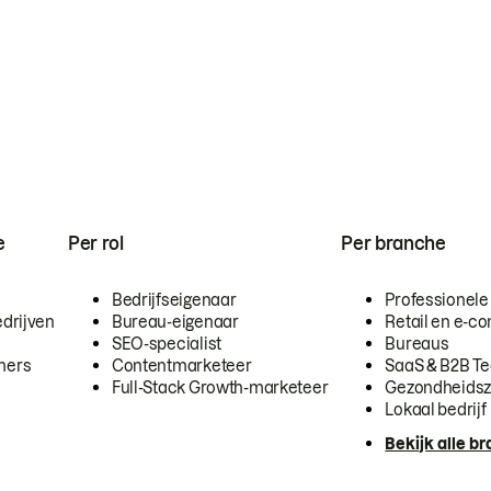
e
Per rol
Per branche
Bedrijfseigenaar
Professionele
drijven
Bureau-eigenaar
Retail en e-
SEO-specialist
Bureaus
mers
Contentmarketeer
SaaS & B2B T
Full-Stack Growth-marketeer
Gezondheidsz
Lokaal bedrijf
Bekijk alle b