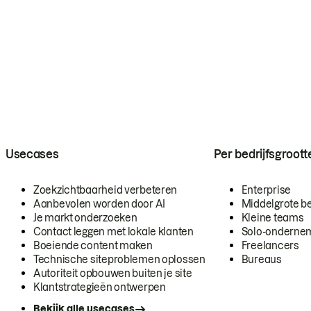
Usecases
Per bedrijfsgroott
Zoekzichtbaarheid verbeteren
Enterprise
Aanbevolen worden door AI
Middelgrote be
Je markt onderzoeken
Kleine teams
Contact leggen met lokale klanten
Solo-onderne
Boeiende content maken
Freelancers
Technische siteproblemen oplossen
Bureaus
Autoriteit opbouwen buiten je site
Klantstrategieën ontwerpen
Bekijk alle usecases