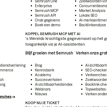
Semrush One
Zoekwoorden vi
Enterprise
Concurrentieana
Semrush MCP
Market Analysis
Semrush API
Lokale SEO
Onze gegevens
AI-merksentimen
Boek een demo
Backlinkanalyse
KOPPEL SEMRUSH MCP MET AI
's Werelds krachtigste gegevensset op het g
toegankelijk via je AI-assistenten.
Blijf groeien met Semrush
Verken onze grat
 dienstverlening
Blog
AI-zichtbaar
commerce
Kennisbank
SEO-checke
Academy
Verkeerchec
ech
Succesverhalen
Zoekwoorden
org
AI-zichtbaarheidsindex
Backlink-che
Webinars
Topwebsites 
Nieuws
Verken andere
ranches
KOOP NU JE TICKET