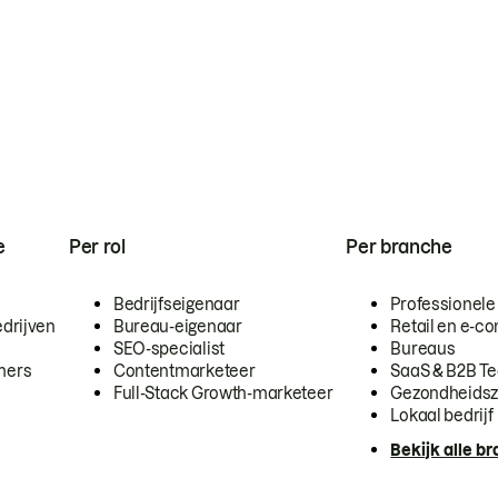
e
Per rol
Per branche
Bedrijfseigenaar
Professionele
drijven
Bureau-eigenaar
Retail en e-
SEO-specialist
Bureaus
mers
Contentmarketeer
SaaS & B2B T
Full-Stack Growth-marketeer
Gezondheidsz
Lokaal bedrijf
Bekijk alle b