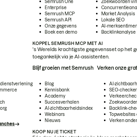
Semrush One
Zoekwoorden vi
Enterprise
Concurrentieana
Semrush MCP
Market Analysis
Semrush API
Lokale SEO
Onze gegevens
AI-merksentimen
Boek een demo
Backlinkanalyse
KOPPEL SEMRUSH MCP MET AI
's Werelds krachtigste gegevensset op het g
toegankelijk via je AI-assistenten.
Blijf groeien met Semrush
Verken onze grat
 dienstverlening
Blog
AI-zichtbaar
commerce
Kennisbank
SEO-checke
Academy
Verkeerchec
ech
Succesverhalen
Zoekwoorden
org
AI-zichtbaarheidsindex
Backlink-che
Webinars
Topwebsites 
Nieuws
Verken andere
ranches
KOOP NU JE TICKET