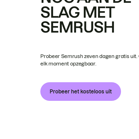
SLAG MET
SEMRUSH
Probeer Semrush zeven dagen gratis uit.
elk moment opzegbaar.
Probeer het kosteloos uit