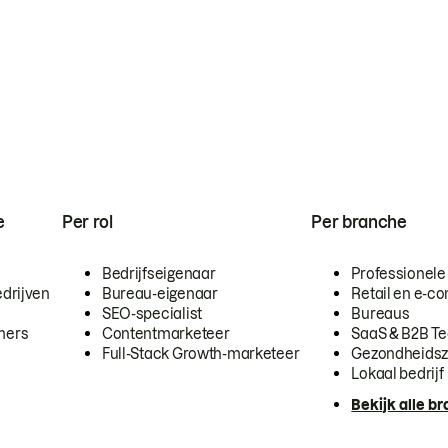
e
Per rol
Per branche
Bedrijfseigenaar
Professionele
drijven
Bureau-eigenaar
Retail en e-
SEO-specialist
Bureaus
mers
Contentmarketeer
SaaS & B2B T
Full-Stack Growth-marketeer
Gezondheidsz
Lokaal bedrijf
Bekijk alle b