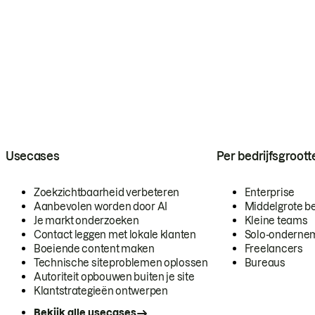
Usecases
Per bedrijfsgroott
Zoekzichtbaarheid verbeteren
Enterprise
Aanbevolen worden door AI
Middelgrote be
Je markt onderzoeken
Kleine teams
Contact leggen met lokale klanten
Solo-onderne
Boeiende content maken
Freelancers
Technische siteproblemen oplossen
Bureaus
Autoriteit opbouwen buiten je site
Klantstrategieën ontwerpen
Bekijk alle usecases