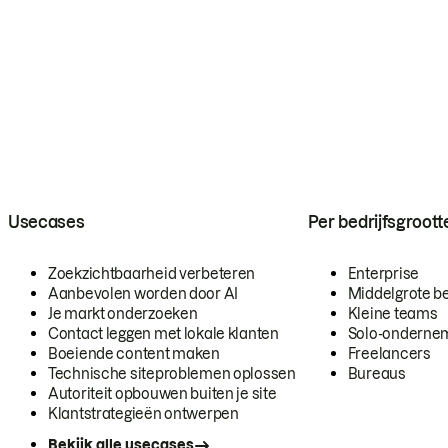
Usecases
Per bedrijfsgroott
Zoekzichtbaarheid verbeteren
Enterprise
Aanbevolen worden door AI
Middelgrote be
Je markt onderzoeken
Kleine teams
Contact leggen met lokale klanten
Solo-onderne
Boeiende content maken
Freelancers
Technische siteproblemen oplossen
Bureaus
Autoriteit opbouwen buiten je site
Klantstrategieën ontwerpen
Bekijk alle usecases