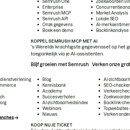
Semrush One
Zoekwoorden vi
Enterprise
Concurrentieana
Semrush MCP
Market Analysis
Semrush API
Lokale SEO
Onze gegevens
AI-merksentimen
Boek een demo
Backlinkanalyse
KOPPEL SEMRUSH MCP MET AI
's Werelds krachtigste gegevensset op het g
toegankelijk via je AI-assistenten.
Blijf groeien met Semrush
Verken onze grat
 dienstverlening
Blog
AI-zichtbaar
commerce
Kennisbank
SEO-checke
Academy
Verkeerchec
ech
Succesverhalen
Zoekwoorden
org
AI-zichtbaarheidsindex
Backlink-che
Webinars
Topwebsites 
Nieuws
Verken andere
ranches
KOOP NU JE TICKET