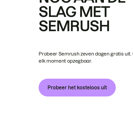
SLAG MET
SEMRUSH
Probeer Semrush zeven dagen gratis uit.
elk moment opzegbaar.
Probeer het kosteloos uit