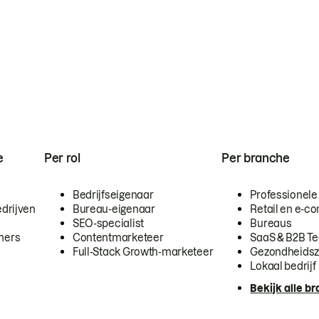
e
Per rol
Per branche
Bedrijfseigenaar
Professionele
drijven
Bureau-eigenaar
Retail en e-
SEO-specialist
Bureaus
mers
Contentmarketeer
SaaS & B2B T
Full-Stack Growth-marketeer
Gezondheidsz
Lokaal bedrijf
Bekijk alle b