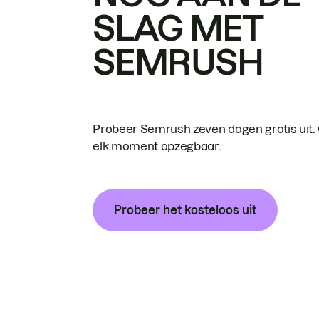
SLAG MET
SEMRUSH
Probeer Semrush zeven dagen gratis uit.
elk moment opzegbaar.
Probeer het kosteloos uit