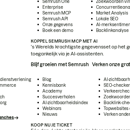
Semrush One
Zoekwoorden vi
Enterprise
Concurrentieana
Semrush MCP
Market Analysis
Semrush API
Lokale SEO
Onze gegevens
AI-merksentimen
Boek een demo
Backlinkanalyse
KOPPEL SEMRUSH MCP MET AI
's Werelds krachtigste gegevensset op het g
toegankelijk via je AI-assistenten.
Blijf groeien met Semrush
Verken onze grat
 dienstverlening
Blog
AI-zichtbaar
commerce
Kennisbank
SEO-checke
Academy
Verkeerchec
ech
Succesverhalen
Zoekwoorden
org
AI-zichtbaarheidsindex
Backlink-che
Webinars
Topwebsites 
Nieuws
Verken andere
ranches
KOOP NU JE TICKET