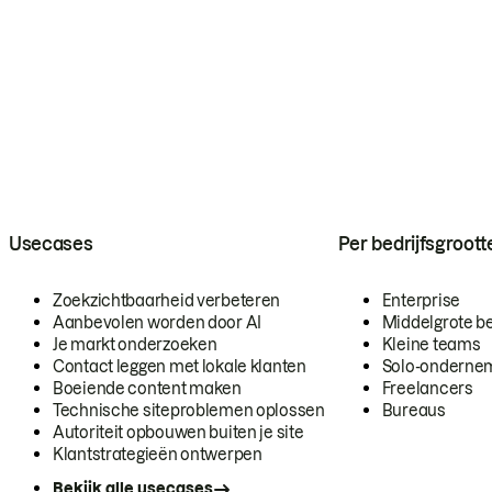
Usecases
Per bedrijfsgroott
Zoekzichtbaarheid verbeteren
Enterprise
Aanbevolen worden door AI
Middelgrote be
Je markt onderzoeken
Kleine teams
Contact leggen met lokale klanten
Solo-onderne
Boeiende content maken
Freelancers
Technische siteproblemen oplossen
Bureaus
Autoriteit opbouwen buiten je site
Klantstrategieën ontwerpen
Bekijk alle usecases