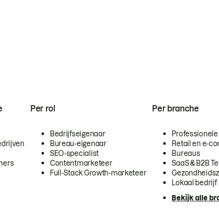
e
Per rol
Per branche
Bedrijfseigenaar
Professionele
drijven
Bureau-eigenaar
Retail en e-
SEO-specialist
Bureaus
mers
Contentmarketeer
SaaS & B2B T
Full-Stack Growth-marketeer
Gezondheidsz
Lokaal bedrijf
Bekijk alle b