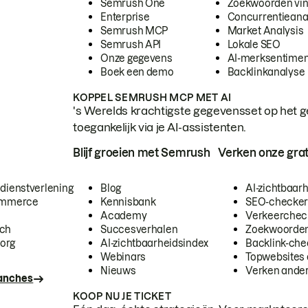
Semrush One
Zoekwoorden vi
Enterprise
Concurrentieana
Semrush MCP
Market Analysis
Semrush API
Lokale SEO
Onze gegevens
AI-merksentimen
Boek een demo
Backlinkanalyse
KOPPEL SEMRUSH MCP MET AI
's Werelds krachtigste gegevensset op het g
toegankelijk via je AI-assistenten.
Blijf groeien met Semrush
Verken onze grat
 dienstverlening
Blog
AI-zichtbaar
commerce
Kennisbank
SEO-checke
Academy
Verkeerchec
ech
Succesverhalen
Zoekwoorden
org
AI-zichtbaarheidsindex
Backlink-che
Webinars
Topwebsites 
Nieuws
Verken andere
ranches
KOOP NU JE TICKET