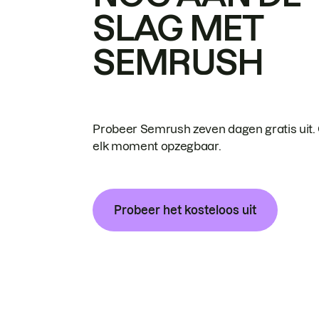
SLAG MET
SEMRUSH
Probeer Semrush zeven dagen gratis uit.
elk moment opzegbaar.
Probeer het kosteloos uit