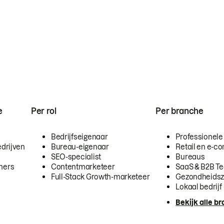
e
Per rol
Per branche
Bedrijfseigenaar
Professionele
drijven
Bureau-eigenaar
Retail en e-
SEO-specialist
Bureaus
mers
Contentmarketeer
SaaS & B2B T
Full-Stack Growth-marketeer
Gezondheidsz
Lokaal bedrijf
Bekijk alle b