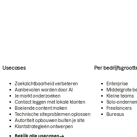
Usecases
Per bedrijfsgroott
Zoekzichtbaarheid verbeteren
Enterprise
Aanbevolen worden door AI
Middelgrote be
Je markt onderzoeken
Kleine teams
Contact leggen met lokale klanten
Solo-onderne
Boeiende content maken
Freelancers
Technische siteproblemen oplossen
Bureaus
Autoriteit opbouwen buiten je site
Klantstrategieën ontwerpen
Bekijk alle usecases