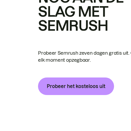
SLAG MET
SEMRUSH
Probeer Semrush zeven dagen gratis uit.
elk moment opzegbaar.
Probeer het kosteloos uit