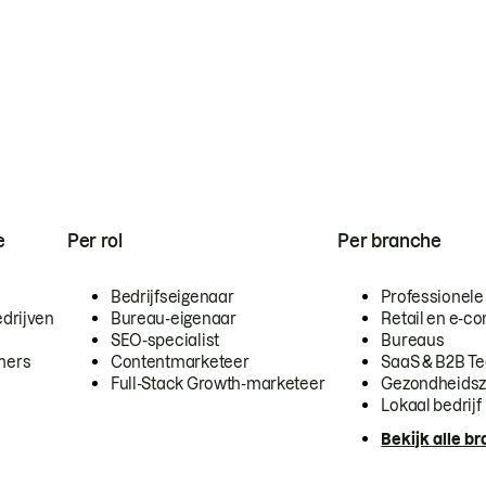
e
Per rol
Per branche
Bedrijfseigenaar
Professionele
drijven
Bureau-eigenaar
Retail en e-
SEO-specialist
Bureaus
mers
Contentmarketeer
SaaS & B2B T
Full-Stack Growth-marketeer
Gezondheidsz
Lokaal bedrijf
Bekijk alle b