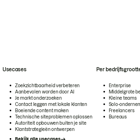
Usecases
Per bedrijfsgroott
Zoekzichtbaarheid verbeteren
Enterprise
Aanbevolen worden door AI
Middelgrote be
Je markt onderzoeken
Kleine teams
Contact leggen met lokale klanten
Solo-onderne
Boeiende content maken
Freelancers
Technische siteproblemen oplossen
Bureaus
Autoriteit opbouwen buiten je site
Klantstrategieën ontwerpen
Bekijk alle usecases