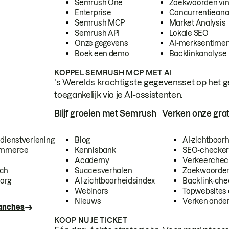
Semrush One
Zoekwoorden vi
Enterprise
Concurrentieana
Semrush MCP
Market Analysis
Semrush API
Lokale SEO
Onze gegevens
AI-merksentimen
Boek een demo
Backlinkanalyse
KOPPEL SEMRUSH MCP MET AI
's Werelds krachtigste gegevensset op het g
toegankelijk via je AI-assistenten.
Blijf groeien met Semrush
Verken onze grat
 dienstverlening
Blog
AI-zichtbaar
commerce
Kennisbank
SEO-checke
Academy
Verkeerchec
ech
Succesverhalen
Zoekwoorden
org
AI-zichtbaarheidsindex
Backlink-che
Webinars
Topwebsites 
Nieuws
Verken andere
ranches
KOOP NU JE TICKET