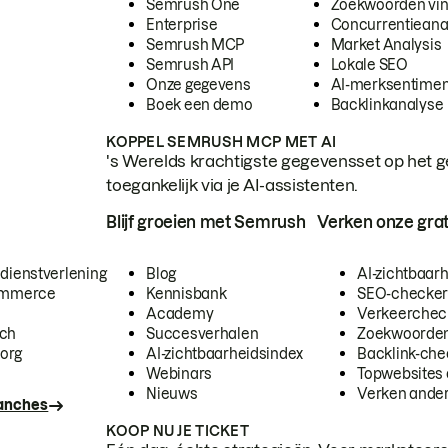
Semrush One
Zoekwoorden vi
Enterprise
Concurrentieana
Semrush MCP
Market Analysis
Semrush API
Lokale SEO
Onze gegevens
AI-merksentimen
Boek een demo
Backlinkanalyse
KOPPEL SEMRUSH MCP MET AI
's Werelds krachtigste gegevensset op het g
toegankelijk via je AI-assistenten.
Blijf groeien met Semrush
Verken onze grat
 dienstverlening
Blog
AI-zichtbaar
commerce
Kennisbank
SEO-checke
Academy
Verkeerchec
ech
Succesverhalen
Zoekwoorden
org
AI-zichtbaarheidsindex
Backlink-che
Webinars
Topwebsites 
Nieuws
Verken andere
ranches
KOOP NU JE TICKET