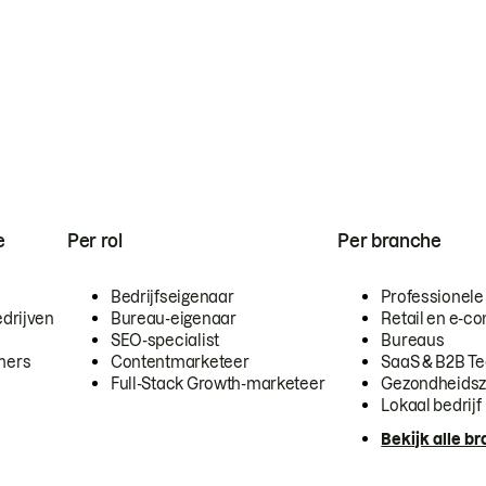
e
Per rol
Per branche
Bedrijfseigenaar
Professionele
drijven
Bureau-eigenaar
Retail en e-
SEO-specialist
Bureaus
mers
Contentmarketeer
SaaS & B2B T
Full-Stack Growth-marketeer
Gezondheidsz
Lokaal bedrijf
Bekijk alle b