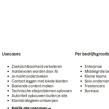
Usecases
Per bedrijfsgroott
Zoekzichtbaarheid verbeteren
Enterprise
Aanbevolen worden door AI
Middelgrote be
Je markt onderzoeken
Kleine teams
Contact leggen met lokale klanten
Solo-onderne
Boeiende content maken
Freelancers
Technische siteproblemen oplossen
Bureaus
Autoriteit opbouwen buiten je site
Klantstrategieën ontwerpen
Bekijk alle usecases