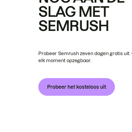
SLAG MET
SEMRUSH
Probeer Semrush zeven dagen gratis uit.
elk moment opzegbaar.
Probeer het kosteloos uit