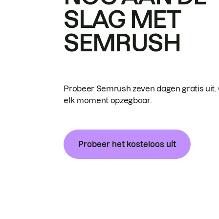
SLAG MET
SEMRUSH
Probeer Semrush zeven dagen gratis uit.
elk moment opzegbaar.
Probeer het kosteloos uit