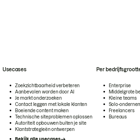
Usecases
Per bedrijfsgroott
Zoekzichtbaarheid verbeteren
Enterprise
Aanbevolen worden door AI
Middelgrote be
Je markt onderzoeken
Kleine teams
Contact leggen met lokale klanten
Solo-onderne
Boeiende content maken
Freelancers
Technische siteproblemen oplossen
Bureaus
Autoriteit opbouwen buiten je site
Klantstrategieën ontwerpen
Bekijk alle usecases