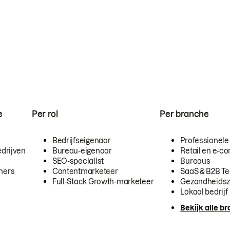
e
Per rol
Per branche
Bedrijfseigenaar
Professionele
drijven
Bureau-eigenaar
Retail en e-
SEO-specialist
Bureaus
mers
Contentmarketeer
SaaS & B2B T
Full-Stack Growth-marketeer
Gezondheidsz
Lokaal bedrijf
Bekijk alle b