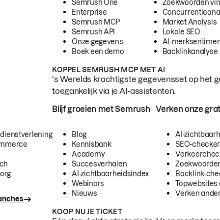
Semrush One
Zoekwoorden vi
Enterprise
Concurrentieana
Semrush MCP
Market Analysis
Semrush API
Lokale SEO
Onze gegevens
AI-merksentimen
Boek een demo
Backlinkanalyse
KOPPEL SEMRUSH MCP MET AI
's Werelds krachtigste gegevensset op het g
toegankelijk via je AI-assistenten.
Blijf groeien met Semrush
Verken onze grat
 dienstverlening
Blog
AI-zichtbaar
commerce
Kennisbank
SEO-checke
Academy
Verkeerchec
ech
Succesverhalen
Zoekwoorden
org
AI-zichtbaarheidsindex
Backlink-che
Webinars
Topwebsites 
Nieuws
Verken andere
ranches
KOOP NU JE TICKET