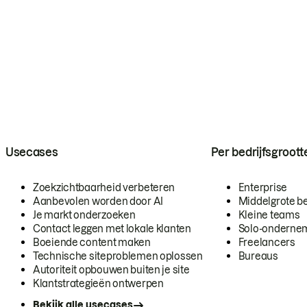
Usecases
Per bedrijfsgroott
Zoekzichtbaarheid verbeteren
Enterprise
Aanbevolen worden door AI
Middelgrote be
Je markt onderzoeken
Kleine teams
Contact leggen met lokale klanten
Solo-onderne
Boeiende content maken
Freelancers
Technische siteproblemen oplossen
Bureaus
Autoriteit opbouwen buiten je site
Klantstrategieën ontwerpen
Bekijk alle usecases