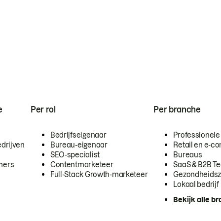
e
Per rol
Per branche
Bedrijfseigenaar
Professionele
drijven
Bureau-eigenaar
Retail en e-
SEO-specialist
Bureaus
mers
Contentmarketeer
SaaS & B2B T
Full-Stack Growth-marketeer
Gezondheidsz
Lokaal bedrijf
Bekijk alle b