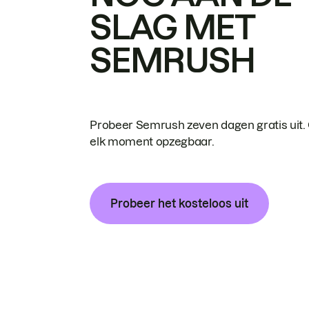
SLAG MET
SEMRUSH
Probeer Semrush zeven dagen gratis uit.
elk moment opzegbaar.
Probeer het kosteloos uit