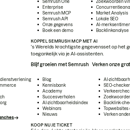
Semrush One
Zoekwoorden vi
Enterprise
Concurrentieana
Semrush MCP
Market Analysis
Semrush API
Lokale SEO
Onze gegevens
AI-merksentimen
Boek een demo
Backlinkanalyse
KOPPEL SEMRUSH MCP MET AI
's Werelds krachtigste gegevensset op het g
toegankelijk via je AI-assistenten.
Blijf groeien met Semrush
Verken onze grat
 dienstverlening
Blog
AI-zichtbaar
commerce
Kennisbank
SEO-checke
Academy
Verkeerchec
ech
Succesverhalen
Zoekwoorden
org
AI-zichtbaarheidsindex
Backlink-che
Webinars
Topwebsites 
Nieuws
Verken andere
ranches
KOOP NU JE TICKET