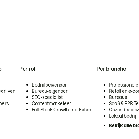
e
Per rol
Per branche
Bedrijfseigenaar
Professionele
drijven
Bureau-eigenaar
Retail en e-
SEO-specialist
Bureaus
mers
Contentmarketeer
SaaS & B2B T
Full-Stack Growth-marketeer
Gezondheidsz
Lokaal bedrijf
Bekijk alle b