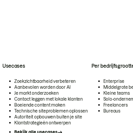
Usecases
Per bedrijfsgroott
Zoekzichtbaarheid verbeteren
Enterprise
Aanbevolen worden door AI
Middelgrote be
Je markt onderzoeken
Kleine teams
Contact leggen met lokale klanten
Solo-onderne
Boeiende content maken
Freelancers
Technische siteproblemen oplossen
Bureaus
Autoriteit opbouwen buiten je site
Klantstrategieën ontwerpen
Bekijk alle usecases