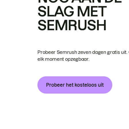
SLAG MET
SEMRUSH
Probeer Semrush zeven dagen gratis uit.
elk moment opzegbaar.
Probeer het kosteloos uit