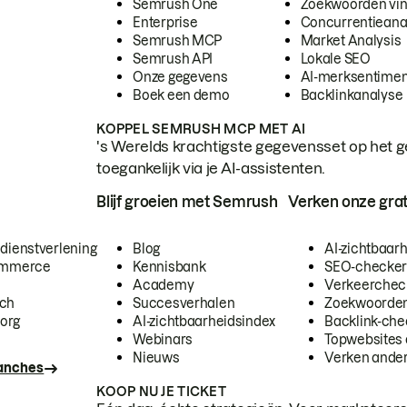
Semrush One
Zoekwoorden vi
Enterprise
Concurrentieana
Semrush MCP
Market Analysis
Semrush API
Lokale SEO
Onze gegevens
AI-merksentimen
Boek een demo
Backlinkanalyse
KOPPEL SEMRUSH MCP MET AI
's Werelds krachtigste gegevensset op het g
toegankelijk via je AI-assistenten.
Blijf groeien met Semrush
Verken onze grat
 dienstverlening
Blog
AI-zichtbaar
commerce
Kennisbank
SEO-checke
Academy
Verkeerchec
ech
Succesverhalen
Zoekwoorden
org
AI-zichtbaarheidsindex
Backlink-che
Webinars
Topwebsites 
Nieuws
Verken andere
ranches
KOOP NU JE TICKET