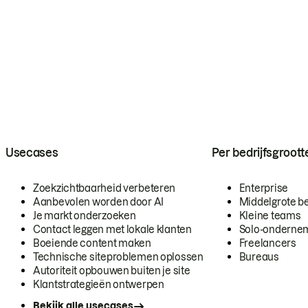
Usecases
Per bedrijfsgroott
Zoekzichtbaarheid verbeteren
Enterprise
Aanbevolen worden door AI
Middelgrote be
Je markt onderzoeken
Kleine teams
Contact leggen met lokale klanten
Solo-onderne
Boeiende content maken
Freelancers
Technische siteproblemen oplossen
Bureaus
Autoriteit opbouwen buiten je site
Klantstrategieën ontwerpen
Bekijk alle usecases