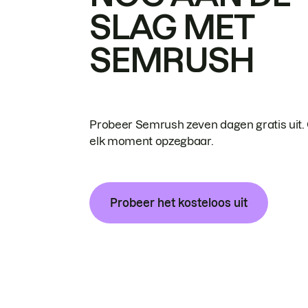
SLAG MET
SEMRUSH
Probeer Semrush zeven dagen gratis uit.
elk moment opzegbaar.
Probeer het kosteloos uit