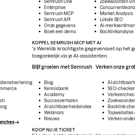
Semrush One
Zoekwoorden vi
Enterprise
Concurrentieana
Semrush MCP
Market Analysis
Semrush API
Lokale SEO
Onze gegevens
AI-merksentimen
Boek een demo
Backlinkanalyse
KOPPEL SEMRUSH MCP MET AI
's Werelds krachtigste gegevensset op het g
toegankelijk via je AI-assistenten.
Blijf groeien met Semrush
Verken onze grat
 dienstverlening
Blog
AI-zichtbaar
commerce
Kennisbank
SEO-checke
Academy
Verkeerchec
ech
Succesverhalen
Zoekwoorden
org
AI-zichtbaarheidsindex
Backlink-che
Webinars
Topwebsites 
Nieuws
Verken andere
ranches
KOOP NU JE TICKET