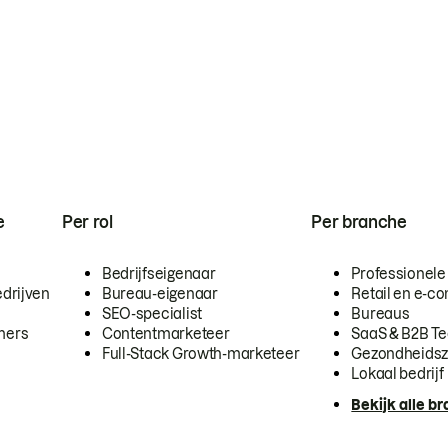
e
Per rol
Per branche
Bedrijfseigenaar
Professionele
drijven
Bureau-eigenaar
Retail en e-
SEO-specialist
Bureaus
mers
Contentmarketeer
SaaS & B2B T
Full-Stack Growth-marketeer
Gezondheidsz
Lokaal bedrijf
Bekijk alle b