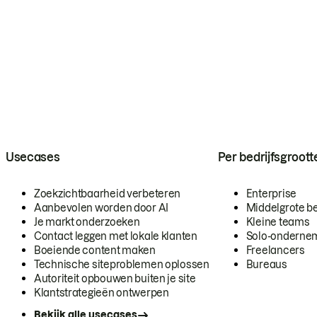
Usecases
Per bedrijfsgroott
Zoekzichtbaarheid verbeteren
Enterprise
Aanbevolen worden door AI
Middelgrote be
Je markt onderzoeken
Kleine teams
Contact leggen met lokale klanten
Solo-onderne
Boeiende content maken
Freelancers
Technische siteproblemen oplossen
Bureaus
Autoriteit opbouwen buiten je site
Klantstrategieën ontwerpen
Bekijk alle usecases