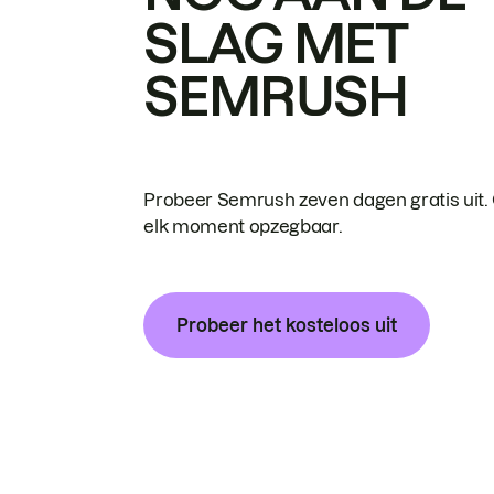
SLAG MET
SEMRUSH
Probeer Semrush zeven dagen gratis uit.
elk moment opzegbaar.
Probeer het kosteloos uit