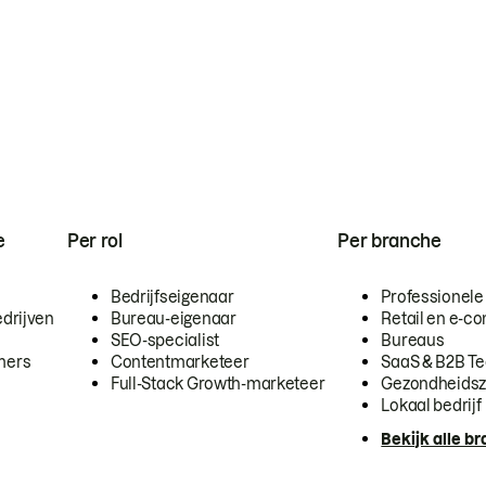
e
Per rol
Per branche
Bedrijfseigenaar
Professionele
drijven
Bureau-eigenaar
Retail en e-
SEO-specialist
Bureaus
mers
Contentmarketeer
SaaS & B2B T
Full-Stack Growth-marketeer
Gezondheidsz
Lokaal bedrijf
Bekijk alle b