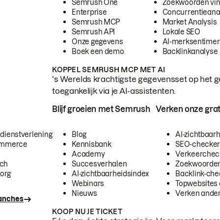
Semrush One
Zoekwoorden vi
Enterprise
Concurrentieana
Semrush MCP
Market Analysis
Semrush API
Lokale SEO
Onze gegevens
AI-merksentimen
Boek een demo
Backlinkanalyse
KOPPEL SEMRUSH MCP MET AI
's Werelds krachtigste gegevensset op het g
toegankelijk via je AI-assistenten.
Blijf groeien met Semrush
Verken onze grat
 dienstverlening
Blog
AI-zichtbaar
commerce
Kennisbank
SEO-checke
Academy
Verkeerchec
ech
Succesverhalen
Zoekwoorden
org
AI-zichtbaarheidsindex
Backlink-che
Webinars
Topwebsites 
Nieuws
Verken andere
ranches
KOOP NU JE TICKET