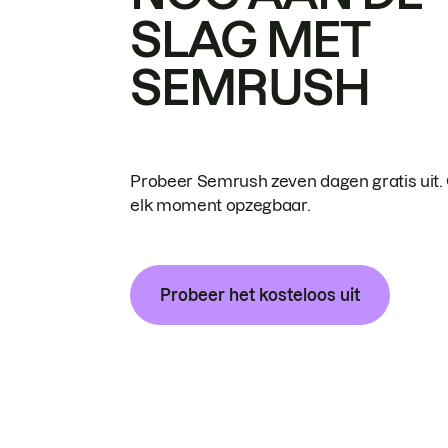
SLAG MET
SEMRUSH
Probeer Semrush zeven dagen gratis uit.
elk moment opzegbaar.
Probeer het kosteloos uit