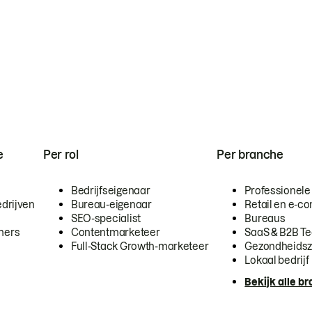
e
Per rol
Per branche
Bedrijfseigenaar
Professionele
drijven
Bureau-eigenaar
Retail en e-
SEO-specialist
Bureaus
mers
Contentmarketeer
SaaS & B2B T
Full-Stack Growth-marketeer
Gezondheidsz
Lokaal bedrijf
Bekijk alle b