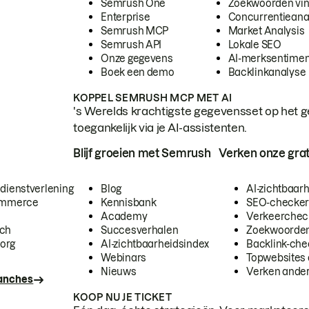
Semrush One
Zoekwoorden vi
Enterprise
Concurrentieana
Semrush MCP
Market Analysis
Semrush API
Lokale SEO
Onze gegevens
AI-merksentimen
Boek een demo
Backlinkanalyse
KOPPEL SEMRUSH MCP MET AI
's Werelds krachtigste gegevensset op het g
toegankelijk via je AI-assistenten.
Blijf groeien met Semrush
Verken onze grat
 dienstverlening
Blog
AI-zichtbaar
commerce
Kennisbank
SEO-checke
Academy
Verkeerchec
ech
Succesverhalen
Zoekwoorden
org
AI-zichtbaarheidsindex
Backlink-che
Webinars
Topwebsites 
Nieuws
Verken andere
ranches
KOOP NU JE TICKET