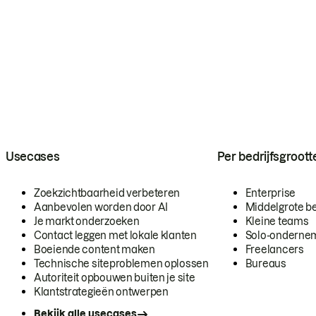
Usecases
Per bedrijfsgroott
Zoekzichtbaarheid verbeteren
Enterprise
Aanbevolen worden door AI
Middelgrote be
Je markt onderzoeken
Kleine teams
Contact leggen met lokale klanten
Solo-onderne
Boeiende content maken
Freelancers
Technische siteproblemen oplossen
Bureaus
Autoriteit opbouwen buiten je site
Klantstrategieën ontwerpen
Bekijk alle usecases