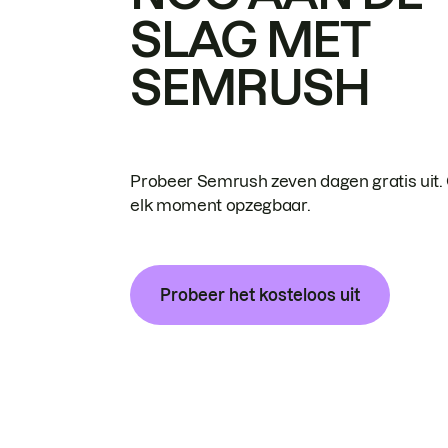
SLAG MET
SEMRUSH
Probeer Semrush zeven dagen gratis uit.
elk moment opzegbaar.
Probeer het kosteloos uit