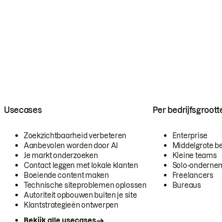
Usecases
Per bedrijfsgroott
Zoekzichtbaarheid verbeteren
Enterprise
Aanbevolen worden door AI
Middelgrote be
Je markt onderzoeken
Kleine teams
Contact leggen met lokale klanten
Solo-onderne
Boeiende content maken
Freelancers
Technische siteproblemen oplossen
Bureaus
Autoriteit opbouwen buiten je site
Klantstrategieën ontwerpen
Bekijk alle usecases