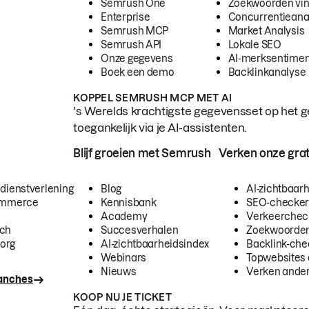
Semrush One
Zoekwoorden vi
Enterprise
Concurrentieana
Semrush MCP
Market Analysis
Semrush API
Lokale SEO
Onze gegevens
AI-merksentimen
Boek een demo
Backlinkanalyse
KOPPEL SEMRUSH MCP MET AI
's Werelds krachtigste gegevensset op het g
toegankelijk via je AI-assistenten.
Blijf groeien met Semrush
Verken onze grat
 dienstverlening
Blog
AI-zichtbaar
commerce
Kennisbank
SEO-checke
Academy
Verkeerchec
ech
Succesverhalen
Zoekwoorden
org
AI-zichtbaarheidsindex
Backlink-che
Webinars
Topwebsites 
Nieuws
Verken andere
ranches
KOOP NU JE TICKET