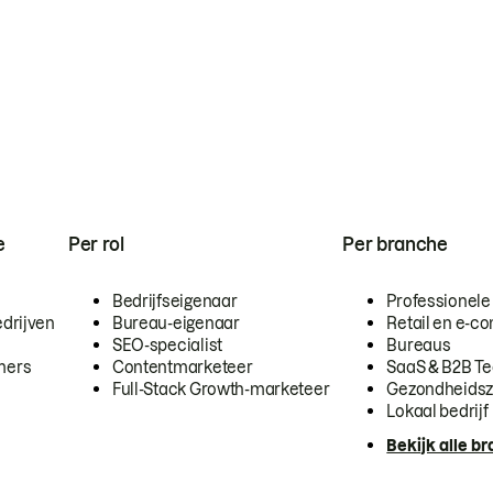
e
Per rol
Per branche
Bedrijfseigenaar
Professionele
drijven
Bureau-eigenaar
Retail en e-
SEO-specialist
Bureaus
mers
Contentmarketeer
SaaS & B2B T
Full-Stack Growth-marketeer
Gezondheidsz
Lokaal bedrijf
Bekijk alle b